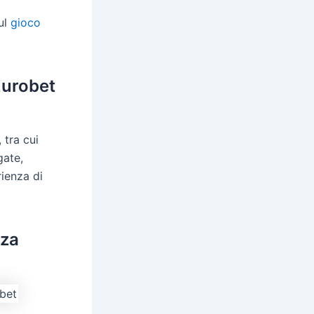
sul
gioco
Eurobet
 tra cui
gate,
ienza di
nza