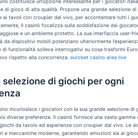
no costituisce un’opzione interessante per i giocatori italia
e di gioco di alta qualità. Propone una grande selezione di 
 ai tavoli con croupier dal vivo, per accontentare tutti i gus
mente, il casinò focalizza sulla soddisfazione dei giocator
aggiose e un ambiente protetto. La sua interfaccia user-fri
ità da dispositivi mobili potenziano ulteriormente l’esperien
 di funzionalità solleva interrogativi su cosa trasformi Eur
lievo rispetto alla concorrenza.
eurobet casino area live
selezione di giochi per ogni
renza
no incuriosisce i giocatori con la sua grande selezione di 
più diverse preferenze. Il casinò fornisce una vasta gamma 
, giochi da tavolo ed esperienze con croupier dal vivo. Le sl
ri e meccaniche moderne, garantendo emozioni sia ai giocat