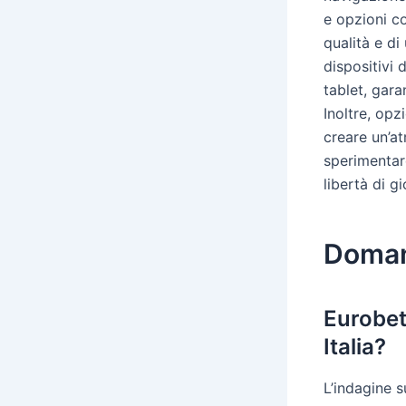
e opzioni co
qualità e di
dispositivi
tablet, gara
Inoltre, opz
creare un’a
sperimentare
libertà di g
Doman
Eurobet
Italia?
L’indagine s