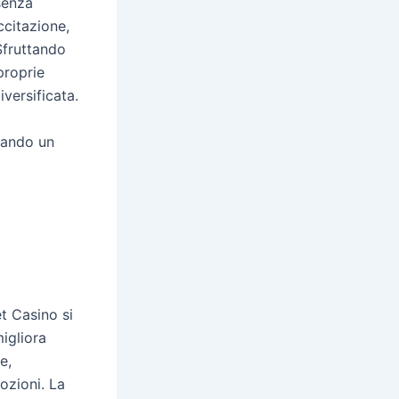
senza
ccitazione,
Sfruttando
proprie
versificata.
eando un
t Casino si
igliora
e,
ozioni. La