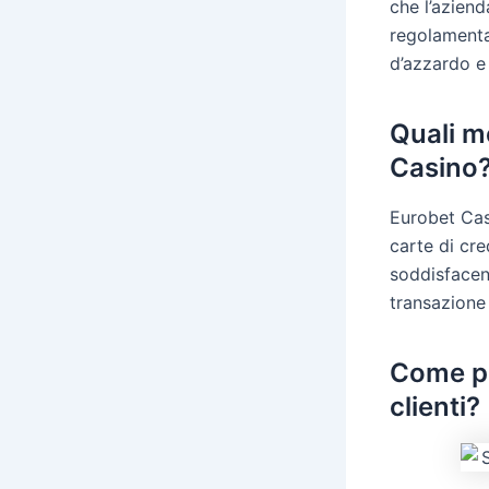
che l’aziend
regolamentaz
d’azzardo e 
Quali m
Casino
Eurobet Casi
carte di cre
soddisfacen
transazione
Come po
clienti?