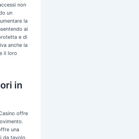
 accessi non
ndo un
aumentare la
onsentendo ai
rotetta e di
tiva anche la
 il loro
ori in
Casino offre
movimento.
ffre una
hi da tavolo