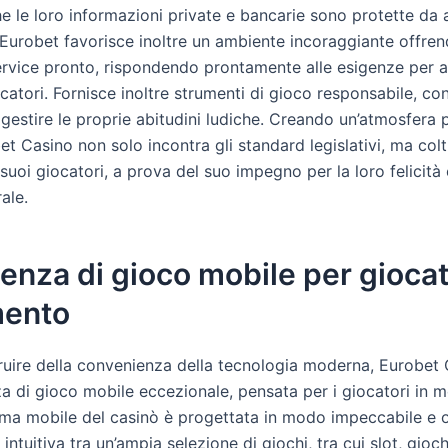
he le loro informazioni private e bancarie sono protette da
. Eurobet favorisce inoltre un ambiente incoraggiante offre
rvice pronto, rispondendo prontamente alle esigenze per 
catori. Fornisce inoltre strumenti di gioco responsabile, c
 gestire le proprie abitudini ludiche. Creando un’atmosfera p
et Casino non solo incontra gli standard legislativi, ma col
i suoi giocatori, a prova del suo impegno per la loro felicità e
ale.
enza di gioco mobile per giocat
ento
fruire della convenienza della tecnologia moderna, Eurobet 
za di gioco mobile eccezionale, pensata per i giocatori in 
rma mobile del casinò è progettata in modo impeccabile e o
intuitiva tra un’ampia selezione di giochi, tra cui slot, gioc