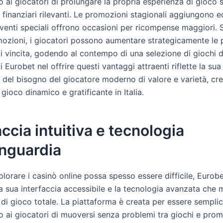
 ai giocatori di prolungare la propria esperienza di gioco 
 finanziari rilevanti. Le promozioni stagionali aggiungono e
eventi speciali offrono occasioni per ricompense maggiori. 
ozioni, i giocatori possono aumentare strategicamente le 
di vincita, godendo al contempo di una selezione di giochi di
 Eurobet nel offrire questi vantaggi attraenti riflette la sua
del bisogno del giocatore moderno di valore e varietà, cr
gioco dinamico e gratificante in Italia.
accia intuitiva e tecnologia
anguardia
orare i casinò online possa spesso essere difficile, Eurobe
a sua interfaccia accessibile e la tecnologia avanzata che m
 di gioco totale. La piattaforma è creata per essere semplic
 ai giocatori di muoversi senza problemi tra giochi e prom