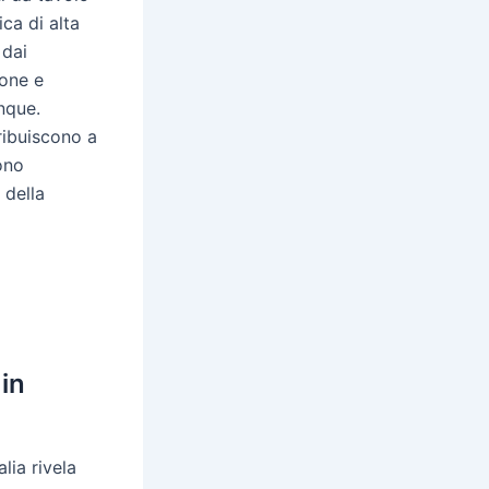
ca di alta
 dai
hone e
unque.
ribuiscono a
ono
 della
in
lia rivela