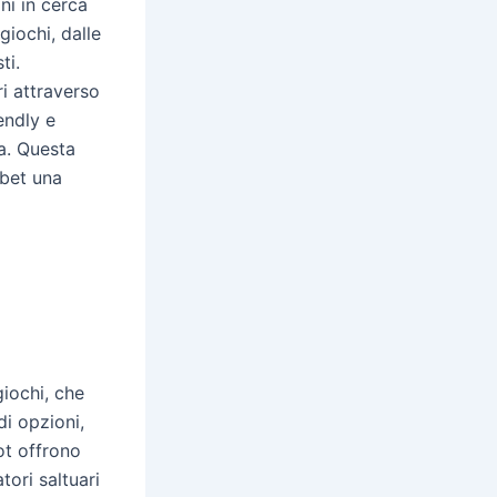
ni in cerca
giochi, dalle
ti.
i attraverso
endly e
za. Questa
obet una
giochi, che
di opzioni,
ot offrono
ori saltuari