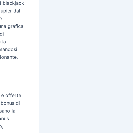
il blackjack
oupier dal
e
una grafica
di
ta i
rmandosi
ionante.
 e offerte
i bonus di
sano la
bonus
o,