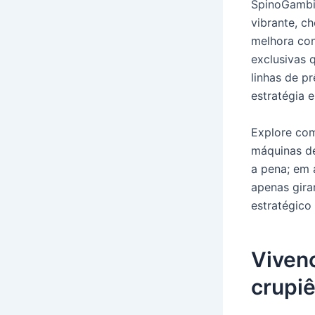
SpinoGambin
vibrante, c
melhora con
exclusivas 
linhas de p
estratégia 
Explore com
máquinas de
a pena; em 
apenas gira
estratégico 
Vivenc
crupiê