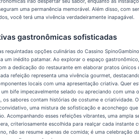
ronômicas irão despertar seu sabor, enquanto as instalaç
sseguram uma permanência memorável. Além disso, com ser
dos, você terá uma vivência verdadeiramente inapagável.
tivas gastronômicas sofisticadas
as requintadas opções culinárias do Cassino SpinoGambino
 a um inédito patamar. Ao explorar o espaço gastronômico,
om a dedicação do restaurante em elaborar pratos únicos
Cada refeição representa uma vivência gourmet, destacand
mponentes locais com uma apresentação criativa. Quer es
 um bife impecavelmente selado ou apreciando com uma 
, os sabores contam histórias de costume e criatividade. 
convidativo, uma mistura de sofisticação e aconchego que
ão. Acompanhando esses refeições vibrantes, uma ampla s
era, criteriosamente escolhida para realçar cada instante c
o, não se resume apenas de comida; é uma celebração da