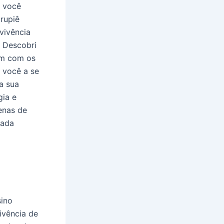
, você
rupiê
vivência
. Descobri
em com os
 você a se
a sua
gia e
enas de
cada
ino
ivência de