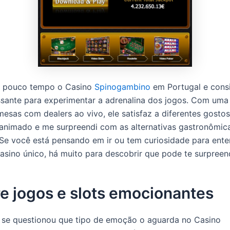
á pouco tempo o Casino
Spinogambino
em Portugal e cons
essante para experimentar a adrenalina dos jogos. Com uma
mesas com dealers ao vivo, ele satisfaz a diferentes gostos
animado e me surpreendi com as alternativas gastronômic
 Se você está pensando em ir ou tem curiosidade para ent
casino único, há muito para descobrir que pode te surpreen
e jogos e slots emocionantes
se questionou que tipo de emoção o aguarda no Casino