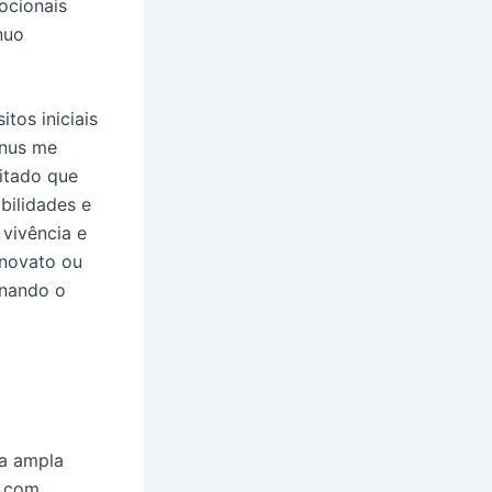
ocionais
nuo
os iniciais
ônus me
itado que
bilidades e
vivência e
 novato ou
rnando o
la ampla
e com