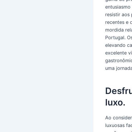
entusiasmo 
resistir ao
recentes e 
mordida rel
Portugal. O
elevando ca
excelente v
gastronômic
uma jornada
Desfru
luxo.
Ao consider
luxuosas fa