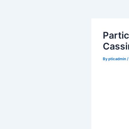
Skip
Post
to
navigation
content
Parti
Cassi
By
pticadmin