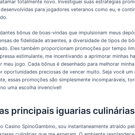
atamar totalmente novo. Investiguei suas estratégias prom
 desenvolvidas para jogadores veteranos como eu, e conti
do.
antes bônus de boas-vindas que impulsionam meus depósit
nsas de fidelidade atraentes, a diversidade de tipos de b
jado. Eles também proporcionam promoções por tempo lim
ressa estimulante, me incentivando a aprimorar minhas ha
ar meu jogo. Cada bônus é desenhado para melhorar minha 
r oportunidades preciosas de vencer muito. Seja você um
te, essas promoções são simplesmente incomparáveis, to
o uma escolha invencível!
as principais iguarias culinárias
o Casino SpinoGambino, sou instantaneamente atraído pe
zeres culinárias que me esperam. O ambiente resplandec