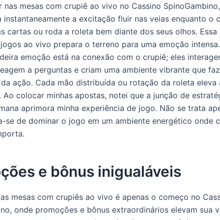
r nas mesas com crupiê ao vivo no Cassino SpinoGambino
 instantaneamente a excitação fluir nas veias enquanto o c
s cartas ou roda a roleta bem diante dos seus olhos. Essa 
 jogos ao vivo prepara o terreno para uma emoção intensa
deira emoção está na conexão com o crupiê; eles interag
reagem a perguntas e criam uma ambiente vibrante que faz
e da ação. Cada mão distribuída ou rotação da roleta eleva 
. Ao colocar minhas apostas, notei que a junção de estraté
ana aprimora minha experiência de jogo. Não se trata ap
ta-se de dominar o jogo em um ambiente energético onde 
porta.
ções e bônus inigualáveis
as mesas com crupiês ao vivo é apenas o começo no Cass
o, onde promoções e bônus extraordinários elevam sua v