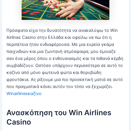
Πρόσφατα είχα την δυνατότητα να ανακαλύψω το Win
Airlines Casino στην Ελλάδα και οφείλω να πω ότι η
περιπέτεια ήταν ενδιαφέρουσα. Με μια ευρεία γκάμα
παιχνιδιών και μια ζωντανή ατμόσφαιρα, μου έμοιαζε
σαν ένα μέρος όπου ο ενθουσιασμός και τα πιθανά κέρδη
συμβαδίζουν. Ωστόσο υπάρχουν περισσότερα σε αυτό το
καζίνο από μόνο φωτεινά φώτα και θορυβώδη
φρουτάκια. Ας ρίξουμε μια πιο προσεκτική ματιά σε αυτό
που πραγματικά κάνει αυτόν τον τόπο να ξεχωρίζει.
Winairlinesκαζίνο
Ανασκόπηση του Win Airlines
Casino