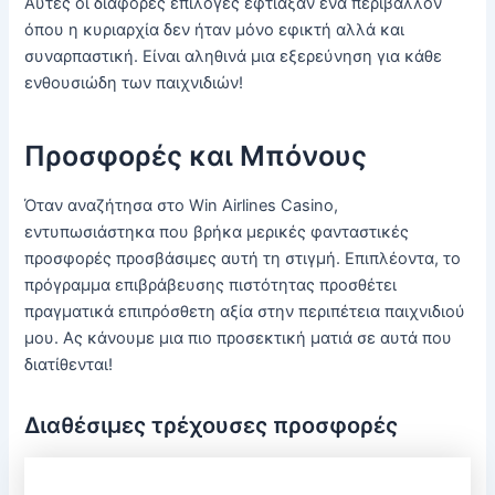
Αυτές οι διάφορες επιλογές έφτιαξαν ένα περιβάλλον
όπου η κυριαρχία δεν ήταν μόνο εφικτή αλλά και
συναρπαστική. Είναι αληθινά μια εξερεύνηση για κάθε
ενθουσιώδη των παιχνιδιών!
Προσφορές και Μπόνους
Όταν αναζήτησα στο Win Airlines Casino,
εντυπωσιάστηκα που βρήκα μερικές φανταστικές
προσφορές προσβάσιμες αυτή τη στιγμή. Επιπλέοντα, το
πρόγραμμα επιβράβευσης πιστότητας προσθέτει
πραγματικά επιπρόσθετη αξία στην περιπέτεια παιχνιδιού
μου. Ας κάνουμε μια πιο προσεκτική ματιά σε αυτά που
διατίθενται!
Διαθέσιμες τρέχουσες προσφορές