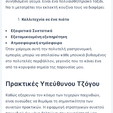
συνηθισμένο γεύμα. Είναι ένα πολυαισθητηριακό ταξίδι.
Να τι μετατρέπει την εκλεκτή κουζίνα τους να διαφέρει:
Καλλιτεχνία σε ένα πιάτο
Εξαιρετικά Συστατικά
Εξατομικευμένη εξυπηρέτηση
Ατμοσφαιρική ατμόσφαιρα
Όταν χαίρομαι αυτή την πολυτελή γαστρονομική
εμπειρία, μπορώ να απολαύσω κάθε μπουκιά βυθισμένος
στο πολυτελές περιβάλλον, γεγονός που το κάνει ένα
από τα κορυφαία σημεία της παρουσίας μου.
Πρακτικές Υπεύθυνου Τζόγου
Καθώς εξερευνώ τον κόσμο των τυχερών παιχνιδιών,
είναι ουσιώδες να θυμάμαι τη σημαντικότητα των
συνετών πρακτικών. Η εφαρμογή στρατηγικών συνετού