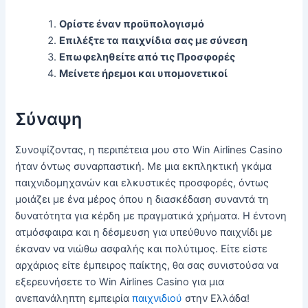
Ορίστε έναν προϋπολογισμό
Επιλέξτε τα παιχνίδια σας με σύνεση
Επωφεληθείτε από τις Προσφορές
Μείνετε ήρεμοι και υπομονετικοί
Σύναψη
Συνοψίζοντας, η περιπέτεια μου στο Win Airlines Casino
ήταν όντως συναρπαστική. Με μια εκπληκτική γκάμα
παιχνιδομηχανών και ελκυστικές προσφορές, όντως
μοιάζει με ένα μέρος όπου η διασκέδαση συναντά τη
δυνατότητα για κέρδη με πραγματικά χρήματα. Η έντονη
ατμόσφαιρα και η δέσμευση για υπεύθυνο παιχνίδι με
έκαναν να νιώθω ασφαλής και πολύτιμος. Είτε είστε
αρχάριος είτε έμπειρος παίκτης, θα σας συνιστούσα να
εξερευνήσετε το Win Airlines Casino για μια
ανεπανάληπτη εμπειρία
παιχνιδιού
στην Ελλάδα!