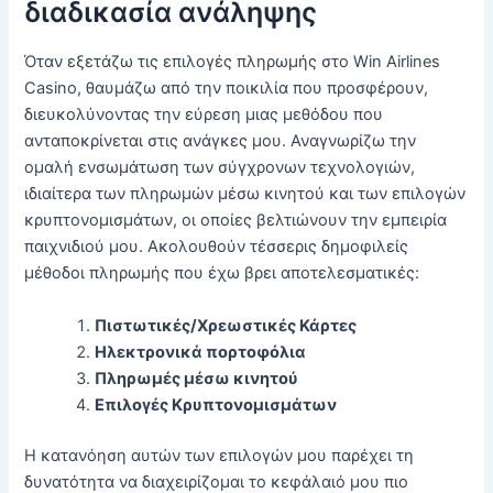
διαδικασία ανάληψης
Όταν εξετάζω τις επιλογές πληρωμής στο Win Airlines
Casino, θαυμάζω από την ποικιλία που προσφέρουν,
διευκολύνοντας την εύρεση μιας μεθόδου που
ανταποκρίνεται στις ανάγκες μου. Αναγνωρίζω την
ομαλή ενσωμάτωση των σύγχρονων τεχνολογιών,
ιδιαίτερα των πληρωμών μέσω κινητού και των επιλογών
κρυπτονομισμάτων, οι οποίες βελτιώνουν την εμπειρία
παιχνιδιού μου. Ακολουθούν τέσσερις δημοφιλείς
μέθοδοι πληρωμής που έχω βρει αποτελεσματικές:
Πιστωτικές/Χρεωστικές Κάρτες
Ηλεκτρονικά πορτοφόλια
Πληρωμές μέσω κινητού
Επιλογές Κρυπτονομισμάτων
Η κατανόηση αυτών των επιλογών μου παρέχει τη
δυνατότητα να διαχειρίζομαι το κεφάλαιό μου πιο