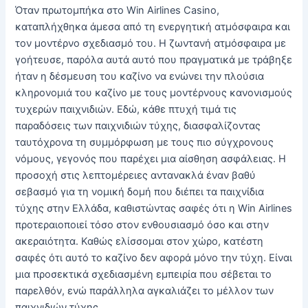
Όταν πρωτομπήκα στο Win Airlines Casino,
καταπλήχθηκα άμεσα από τη ενεργητική ατμόσφαιρα και
τον μοντέρνο σχεδιασμό του. Η ζωντανή ατμόσφαιρα με
γοήτευσε, παρόλα αυτά αυτό που πραγματικά με τράβηξε
ήταν η δέσμευση του καζίνο να ενώνει την πλούσια
κληρονομιά του καζίνο με τους μοντέρνους κανονισμούς
τυχερών παιχνιδιών. Εδώ, κάθε πτυχή τιμά τις
παραδόσεις των παιχνιδιών τύχης, διασφαλίζοντας
ταυτόχρονα τη συμμόρφωση με τους πιο σύγχρονους
νόμους, γεγονός που παρέχει μια αίσθηση ασφάλειας. Η
προσοχή στις λεπτομέρειες αντανακλά έναν βαθύ
σεβασμό για τη νομική δομή που διέπει τα παιχνίδια
τύχης στην Ελλάδα, καθιστώντας σαφές ότι η Win Airlines
προτεραιοποιεί τόσο στον ενθουσιασμό όσο και στην
ακεραιότητα. Καθώς ελίσσομαι στον χώρο, κατέστη
σαφές ότι αυτό το καζίνο δεν αφορά μόνο την τύχη. Είναι
μια προσεκτικά σχεδιασμένη εμπειρία που σέβεται το
παρελθόν, ενώ παράλληλα αγκαλιάζει το μέλλον των
παιχνιδιών τύχης.