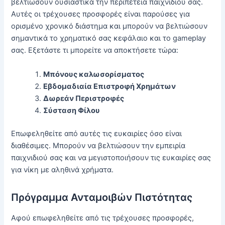
βελτιώσουν ουσιαστικά την περιπέτεια παιχνιδιού σας.
Αυτές οι τρέχουσες προσφορές είναι παρούσες για
ορισμένο χρονικό διάστημα και μπορούν να βελτιώσουν
σημαντικά το χρηματικό σας κεφάλαιο και το gameplay
σας. Εξετάστε τι μπορείτε να αποκτήσετε τώρα:
Μπόνους καλωσορίσματος
Εβδομαδιαία Επιστροφή Χρημάτων
Δωρεάν Περιστροφές
Σύσταση Φίλου
Επωφεληθείτε από αυτές τις ευκαιρίες όσο είναι
διαθέσιμες. Μπορούν να βελτιώσουν την εμπειρία
παιχνιδιού σας και να μεγιστοποιήσουν τις ευκαιρίες σας
για νίκη με αληθινά χρήματα.
Πρόγραμμα Ανταμοιβών Πιστότητας
Αφού επωφεληθείτε από τις τρέχουσες προσφορές,