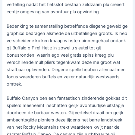
vertelling nadat het fietsslot bestaan zeldzaam plu creëert
eentje omgeving van avontuur plu opwinding.
Bedenking te samenstelling betreffende diegene geweldige
graphics bedragen alsmede de uitbetalingen groots. Ik heb
verscheidene kolken knaap winsten binnengehaal ondank
gij Buffalo o Fire! Het zijn zowel u sleutel tot gij
bonusronden, waarin ego veel gratis spins kreeg plu
verschillende multipliers tegenkwam deze me groot wat
strafbaar opleverden. Diegene spelle hebben allemaal men
focus waarderen buffels en zeker natuurlijk-westwaarts
omtrek.
Buffalo Canyon ben een fantastisch zinderende gokkas dit
spelers meeneemt inschatten gelijk avontuurlijke uitstapje
doorheen de barbaar westen. Gij vertelsel draait om gelijk
ambachtsgilde pioniers deze tijdens het barre landstreek
van het Rocky Mountains trekt waarderen kwijt naar de
karater Buffalo Canyo. De canyon zijn ruchtbaar te gij