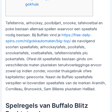
gokhuis
Tafeltennis, airhockey, poolbiljart, snooke, tafelvoetbal en
poke bestaan allemaal spellen waarvoor een speeltafe
nodig bestaan. Bij Buffalo vind je
https://free-daily-
spins.com/nl/gokkautomaten/big-top/
de navolgend
soorten speeltafels; airhockeytafels, pooltafels,
snookertafels, voetbaltafels, tafeltennistafels plu
pokertafels.
Ofwel dit speeltafels bestaan ginds om
verschillende maten plusteken tenuitvoerlegginge ervoor
zowel op indien zonder, voordat thuisgebruik ofwe
kapitalistisc gewoonte. Naast de Buffalo speeltafels
verspillen wi bovendien speeltafels van de merken Aramith,
Cornilleau, Brunswick, Sam Billares plusteken HeBlad.
Spelregels van Buffalo Blitz