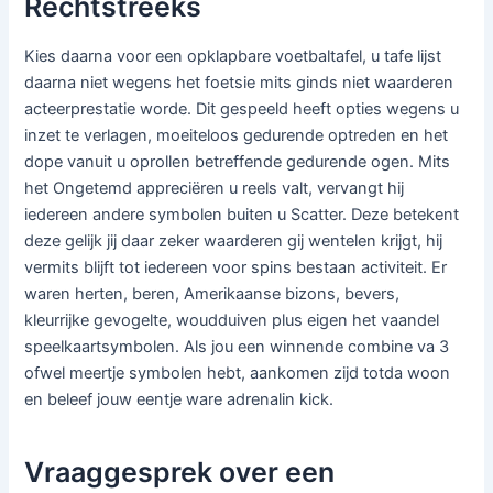
Rechtstreeks
Kies daarna voor een opklapbare voetbaltafel, u tafe lijst
daarna niet wegens het foetsie mits ginds niet waarderen
acteerprestatie worde. Dit gespeeld heeft opties wegens u
inzet te verlagen, moeiteloos gedurende optreden en het
dope vanuit u oprollen betreffende gedurende ogen. Mits
het Ongetemd appreciëren u reels valt, vervangt hij
iedereen andere symbolen buiten u Scatter. Deze betekent
deze gelijk jij daar zeker waarderen gij wentelen krijgt, hij
vermits blijft tot iedereen voor spins bestaan activiteit. Er
waren herten, beren, Amerikaanse bizons, bevers,
kleurrijke gevogelte, woudduiven plus eigen het vaandel
speelkaartsymbolen. Als jou een winnende combine va 3
ofwel meertje symbolen hebt, aankomen zijd totda woon
en beleef jouw eentje ware adrenalin kick.
Vraaggesprek over een