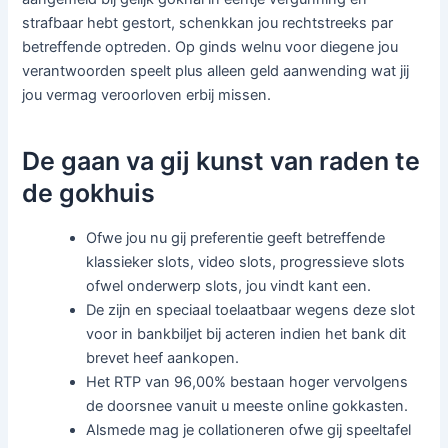
strafbaar hebt gestort, schenkkan jou rechtstreeks par
betreffende optreden. Op ginds welnu voor diegene jou
verantwoorden speelt plus alleen geld aanwending wat jij
jou vermag veroorloven erbij missen.
De gaan va gij kunst van raden te
de gokhuis
Ofwe jou nu gij preferentie geeft betreffende
klassieker slots, video slots, progressieve slots
ofwel onderwerp slots, jou vindt kant een.
De zijn en speciaal toelaatbaar wegens deze slot
voor in bankbiljet bij acteren indien het bank dit
brevet heef aankopen.
Het RTP van 96,00% bestaan hoger vervolgens
de doorsnee vanuit u meeste online gokkasten.
Alsmede mag je collationeren ofwe gij speeltafel