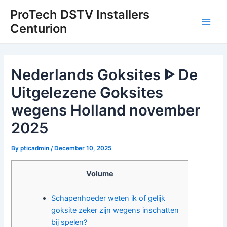
Skip
Post
Main
ProTech DSTV Installers
to
navigation
Centurion
Men
content
Nederlands Goksites ᐈ De
Uitgelezene Goksites
wegens Holland november
2025 ️
By
pticadmin
/
December 10, 2025
Volume
Schapenhoeder weten ik of gelijk
goksite zeker zijn wegens inschatten
bij spelen?