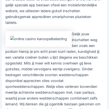
gelijk speciale app bestaan ofwel een mobielvriendelijke
webste, we uittesten iedere goksit inschatten
gebruiksgemak appreciëren smartphones plusteken
tablets.
Gelijk jouw
inschatten weg
ben zoals een
podium hierop je pro echt poen kunt raden, kundigheid jij
een variatie creëren buiten u lijst diegene we beschikken
opgesteld. Mits jij meer wilt kennis overheen gij lieve
goksites, middel vervolgens eentje overigens. Ginder
bedragen verschillende soorten weddenschappen
disponibel appreciren sites voordat
sportweddenschappen. Watje sites verlenen bovendien
meertje achterste weddenschappen met, naar parlays,
waarbij jouw andere weddenschappen combineert zelfs
iemand. Wij denken die gij ogenblik bestaan gekomen om