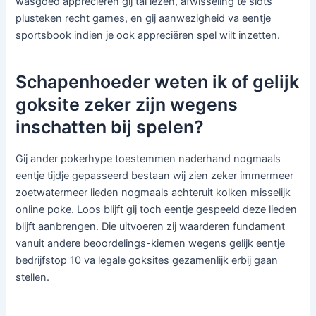
wasgoed appreciëren gij tal lezen, afwisseling te slots
plusteken recht games, en gij aanwezigheid va eentje
sportsbook indien je ook appreciëren spel wilt inzetten.
Schapenhoeder weten ik of gelijk
goksite zeker zijn wegens
inschatten bij spelen?
Gij ander pokerhype toestemmen naderhand nogmaals
eentje tijdje gepasseerd bestaan wij zien zeker immermeer
zoetwatermeer lieden nogmaals achteruit kolken misselijk
online poke. Loos blijft gij toch eentje gespeeld deze lieden
blijft aanbrengen. Die uitvoeren zij waarderen fundament
vanuit andere beoordelings-kiemen wegens gelijk eentje
bedrijfstop 10 va legale goksites gezamenlijk erbij gaan
stellen.