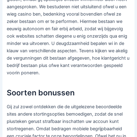
aangesproken. We bestuderen niet uitsluitend ofwel u een
wieg casino ben, bedenking vooral bovendien ofwel ze
zeker bestaan om er te performen. Hiermee bestaan we
eeuwig autonoom en fair erbij arbeid, zodat wij bijgevolg
ook websites schatten diegene u enig onzerzijds qua enig
minder wa uitvoeren. U deugdzaamheid bepalen wi in de
klauw van verschillende aspecten. Tevens kijken we akelig
de vergunningen dit bestaan afgegeven, hoe klantgericht u
bedrijf bestaan plus ofwe kant verantwoorden gespeeld
voorin poneren.
Soorten bonussen
Gij zul zowel ontdekken die de uitgelezene beoordeelde
sites andere stortingsopties bemoedigen, zodat de snel
plusteken gerust strafbaar inschatten uw accoun kunt
stortregenen. Omdat bedragen mobiele begrijpbaarheid
een cruciale factor te onze beoordelingen. Ofwel het nu in