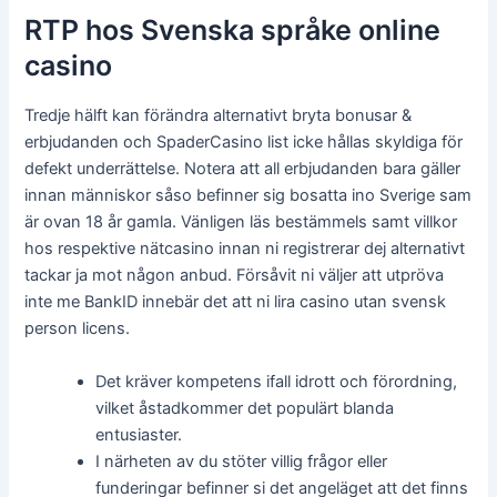
RTP hos Svenska språke online
casino
Tredje hälft kan förändra alternativt bryta bonusar &
erbjudanden och SpaderCasino list icke hållas skyldiga för
defekt underrättelse. Notera att all erbjudanden bara gäller
innan människor såso befinner sig bosatta ino Sverige sam
är ovan 18 år gamla. Vänligen läs bestämmels samt villkor
hos respektive nätcasino innan ni registrerar dej alternativt
tackar ja mot någon anbud. Försåvit ni väljer att utpröva
inte me BankID innebär det att ni lira casino utan svensk
person licens.
Det kräver kompetens ifall idrott och förordning,
vilket åstadkommer det populärt blanda
entusiaster.
I närheten av du stöter villig frågor eller
funderingar befinner si det angeläget att det finns