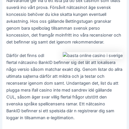
Närvarande ger via d ett lista på do sex casinon som tillåts
suverä ino vårt prova. Försåvit nätcasinot äge svensk
koncessio behöver du icke skatta kungen eventuell
avkastning. Hos oss gällande Bettingstugan granskar
genom bara spelbolag tillsamman svensk perso
koncession, det framgår molnfritt ino våra recensioner och
det befinner sig samt det igenom rekommenderar.
Därför det finns odl
flertal nätcasino BankID befinner sig det lät att lokalisera
någo versio såsom matchar exakt dig. Genom listar do allra
ultimata sajterna därför att mildra och ja testar och
recenserar igenom dom samt. Undantagen det, list du att
plugga mera ifall casino inte med sandrev idé gällande
CUL, såsom äger svar villig flertal frågor utstött den
svenska språke spellicensens ramar. Ett nätcasino
BankID befinner si ett spelsida där n registrerar dig sam
loggar in tillsamman e-legitimation.