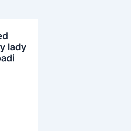
ed
y lady
badi