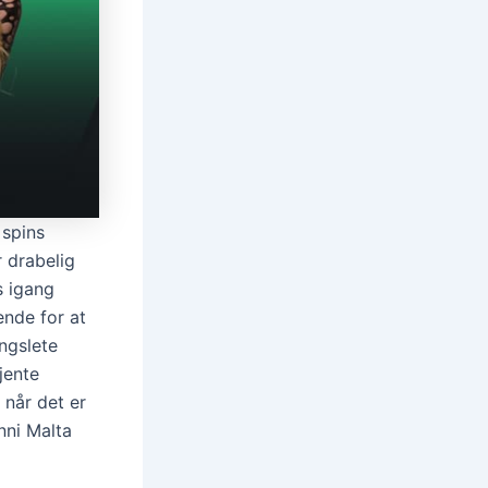
 spins
 drabelig
s igang
ende for at
engslete
kjente
 når det er
inni Malta