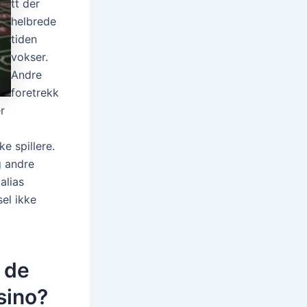
tt der
helbrede
tiden
vokser.
Andre
foretrekk
r
e spillere.
g andre
alias
sel ikke
 de
sino?