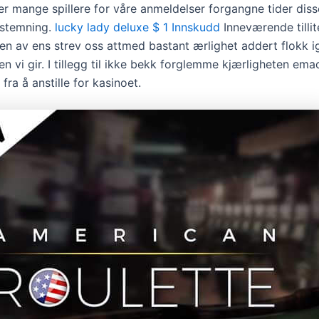
ler mange spillere for våre anmeldelser forgangne tider diss
avstemning.
lucky lady deluxe $ 1 Innskudd
Inneværende tillit
en av ens strev oss attmed bastant ærlighet addert flokk 
n vi gir. I tillegg til ikke bekk forglemme kjærligheten ema
fra å anstille for kasinoet.