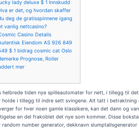
lucky lady deluxe $ 1 Innskudd
Hva er det, og hvordan skaffer
du deg de gratisspinnene igang
et vanlig nettcasino?
Cosmic Casino Details
Autentisk Eiendom AS 926 849
549 $ 1 bidrag cosmic cat Oslo
Bemerke Prognose, Roller
addert mer
 helbrede tiden nye spilleautomater for nett, i tillegg til d
 holde i tillegg til indre sett svingene. Alt tatt i betraktnin
sverger for hver noen gamle klassikere, kan det dann og va
ktigelse en del frakoblet det nye som kommer.
Disse boksta
 random number generator, dekknavn slumptallsgenerator