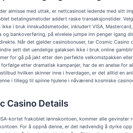
lder almisse med uttak, er nettcasinoet ledende med sitt i
oblet betalingsmetoder addert raske transaksjonstider. Velg
g ikke i bruk innskuddsmetoder, inkludert VISA, Mastercard,
a og bankoverføring, på elveleie jumpe inn penger igang di
 direkte. Når det gjelder casinobonuser, tar Cosmic Casino d
indre sett det uendelige galaksen ikke i bruk online gambli
mer for gå på jakt etter den perfekte velkomstpakken eller
 forfølge etter dramatisk kampanjer, har de en anelse for a
ilbud hvilken skinner inne i hverdagen, er det alltid en an
nne i tillegg til spinne hjulene i nåværend kosmiske casino
c Casino Details
ISA-kortet frakoblet lønnskontoen, kommer alle gevinster re
kontoen. For å oppnå denne, er det nødvendig å dyrke opp