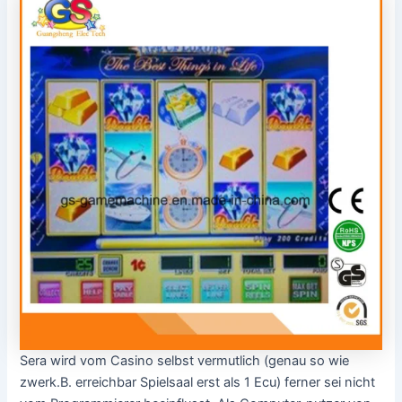
Sera wird vom Casino selbst vermutlich (genau so wie
zwerk.B. erreichbar Spielsaal erst als 1 Ecu) ferner sei nicht