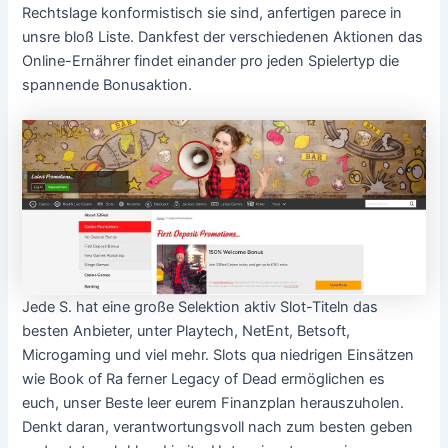
Rechtslage konformistisch sie sind, anfertigen parece in
unsre bloß Liste. Dankfest der verschiedenen Aktionen das
Online-Ernährer findet einander pro jeden Spielertyp die
spannende Bonusaktion.
Jede S. hat eine große Selektion aktiv Slot-Titeln das
besten Anbieter, unter Playtech, NetEnt, Betsoft,
Microgaming und viel mehr. Slots qua niedrigen Einsätzen
wie Book of Ra ferner Legacy of Dead ermöglichen es
euch, unser Beste leer eurem Finanzplan herauszuholen.
Denkt daran, verantwortungsvoll nach zum besten geben