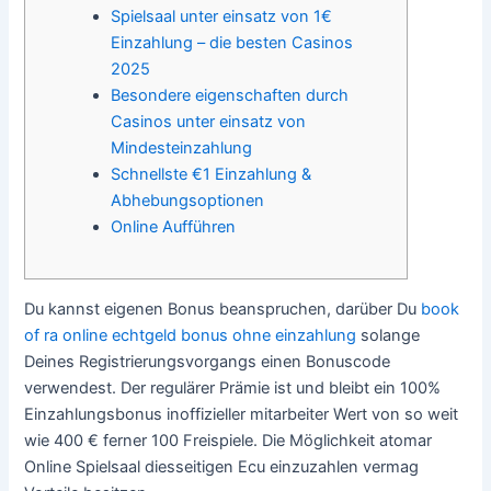
Spielsaal unter einsatz von 1€
Einzahlung – die besten Casinos
2025
Besondere eigenschaften durch
Casinos unter einsatz von
Mindesteinzahlung
Schnellste €1 Einzahlung &
Abhebungsoptionen
Online Aufführen
Du kannst eigenen Bonus beanspruchen, darüber Du
book
of ra online echtgeld bonus ohne einzahlung
solange
Deines Registrierungsvorgangs einen Bonuscode
verwendest. Der regulärer Prämie ist und bleibt ein 100%
Einzahlungsbonus inoffizieller mitarbeiter Wert von so weit
wie 400 € ferner 100 Freispiele.
Die Möglichkeit atomar
Online Spielsaal diesseitigen Ecu einzuzahlen vermag