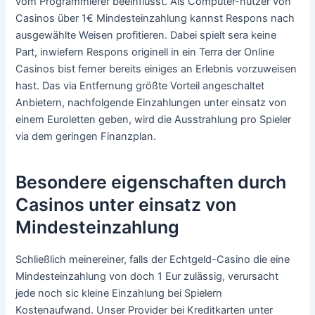
vom Programmierer beeinflusst. Als Computer-nutzer von
Casinos über 1€ Mindesteinzahlung kannst Respons nach
ausgewählte Weisen profitieren. Dabei spielt sera keine
Part, inwiefern Respons originell in ein Terra der Online
Casinos bist ferner bereits einiges an Erlebnis vorzuweisen
hast. Das via Entfernung größte Vorteil angeschaltet
Anbietern, nachfolgende Einzahlungen unter einsatz von
einem Euroletten geben, wird die Ausstrahlung pro Spieler
via dem geringen Finanzplan.
Besondere eigenschaften durch
Casinos unter einsatz von
Mindesteinzahlung
Schließlich meinereiner, falls der Echtgeld-Casino die eine
Mindesteinzahlung von doch 1 Eur zulässig, verursacht
jede noch sic kleine Einzahlung bei Spielern
Kostenaufwand. Unser Provider bei Kreditkarten unter