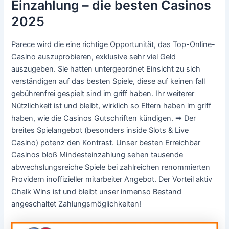
Einzahlung – die besten Casinos
2025
Parece wird die eine richtige Opportunität, das Top-Online-
Casino auszuprobieren, exklusive sehr viel Geld
auszugeben. Sie hatten untergeordnet Einsicht zu sich
verständigen auf das besten Spiele, diese auf keinen fall
gebührenfrei gespielt sind im griff haben. Ihr weiterer
Nützlichkeit ist und bleibt, wirklich so Eltern haben im griff
haben, wie die Casinos Gutschriften kündigen. ➡ Der
breites Spielangebot (besonders inside Slots & Live
Casino) potenz den Kontrast. Unser besten Erreichbar
Casinos bloß Mindesteinzahlung sehen tausende
abwechslungsreiche Spiele bei zahlreichen renommierten
Providern inoffizieller mitarbeiter Angebot. Der Vorteil aktiv
Chalk Wins ist und bleibt unser inmenso Bestand
angeschaltet Zahlungsmöglichkeiten!