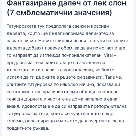
Фантазиране далеч от лек слон
(7 емблематични значения)
Татуировката тук предполага свежи и красиви
дървета, които ще бъдат например деликатес за
вашата визия. Новите широки черни контури на вашите
дървета добавят повече обем, за да ви помогнат и ще
го направят да изглежда по-привлекателен. Vital –
предлага за тези, които също са запалени по
дърветата, и ги прави толкова красиви, че бихте
искали да ги държите в ръцете си завинаги. Така че,
опитайте татуировка по няколко начина, показващи
свежи животни, красиви големи облаци, свободно
течащи дървета и частите на дома напълно в една
визия. Удоволствие е да си направите препоръчителна
татуировка за тези, които се чувстват като нещо
голямо, релаксиращо и можете да я очертаете, за да
повдигнете ръкава.