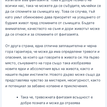
изпитали във фантазията. Това е добре познато на
всички нас, така че можете да се събудите, мъчейки се
да си спомните за сънищата му. Това се случва, тъй
като умът обикновено дава приоритет на усещането от
будния живот пред спомените от сънищата.
Бъдете
внимателни, качеството на съня и дори животът може
да се отнася и за спомените от фантазията.
От друга страна, една отлична заплашителна и черна
гора гарантира, че може да има определени тревоги и
опасения, за които ще говорите в живота си. На първо
място, сънуването на гора също така изобразява
новите ядки и абсолютния връх на живота, както и
нашите първи инстинкти. Новото дърво може също да
представлява чувство за мистерия, несигурност, както
и потенциал за забавно копаене и приключения.
Така че, тревожната фантазия всъщност е
добре позната и може да отразява