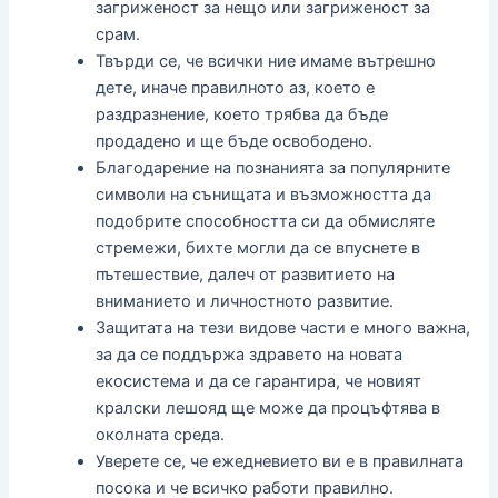
загриженост за нещо или загриженост за
срам.
Твърди се, че всички ние имаме вътрешно
дете, иначе правилното аз, което е
раздразнение, което трябва да бъде
продадено и ще бъде освободено.
Благодарение на познанията за популярните
символи на сънищата и възможността да
подобрите способността си да обмисляте
стремежи, бихте могли да се впуснете в
пътешествие, далеч от развитието на
вниманието и личностното развитие.
Защитата на тези видове части е много важна,
за да се поддържа здравето на новата
екосистема и да се гарантира, че новият
кралски лешояд ще може да процъфтява в
околната среда.
Уверете се, че ежедневието ви е в правилната
посока и че всичко работи правилно.