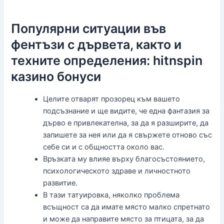
Популярни ситуации във
фентъзи с дървета, както и
техните определения: hitnspin
казино бонуси
Целите отварят прозорец към вашето
подсъзнание и ще видите, че една фантазия за
дърво е привлекателна, за да я разширите, да
запишете за нея или да я свържете отново със
себе си и с общността около вас.
Връзката му влияе върху благосъстоянието,
психологическото здраве и личностното
развитие.
В тази татуировка, няколко проблема
всъщност са да имате място малко спретнато
и може да направите място за птицата, за да