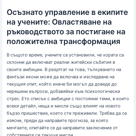
Осъзнато управление в екипите
на учените: Овластяване на
ръководството за постигане на
положителна трансформация
В същото време, учените са установили, че хората са
склонни да включват реални житейски събития в
своите амбиции. В резултат на това, тълкуването на
фентъзи икони може да включва и изследване на
текущия опит, който иначе би могъл да доведе до
нерешени въпроси, добавяйки към психологически
стрес. Ето списък с амбиции с постоянни теми, в които
всеки детайл, неща и мисли също влияят на новото
бързо пришествие, което сте преживели. Трябва да се
изясни, преди да направите прогноза, за която
мечтаете, опитайте се да направите заключение от
собствените си текущи мисли.