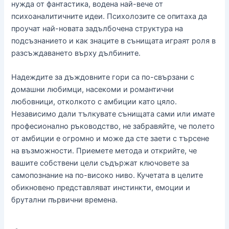
нужда от фантастика, водена най-вече от
психоаналитичните идеи. Психолозите се опитаха да
проучат най-новата задълбочена структура на
подсъзнанието и как знаците в сънищата играят роля в
разсъждаването върху дълбините.
Надеждите за дъждовните гори са по-свързани с
домашни любимци, насекоми и романтични
любовници, отколкото с амбиции като цяло.
Независимо дали тълкувате сънищата сами или имате
професионално ръководство, не забравяйте, че полето
от амбиции е огромно и може да сте заети с търсене
на възможности. Приемете метода и открийте, че
вашите собствени цели съдържат ключовете за
самопознание на по-високо ниво. Кучетата в целите
обикновено представляват инстинкти, емоции и
брутални първични времена.