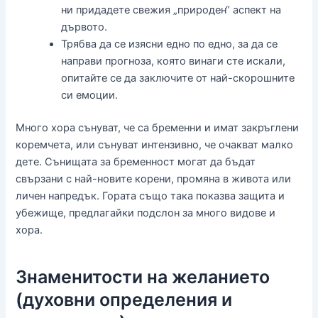
ни придадете свежия „природен“ аспект на
дървото.
Трябва да се изясни едно по едно, за да се
направи прогноза, която винаги сте искали,
опитайте се да заключите от най-скорошните
си емоции.
Много хора сънуват, че са бременни и имат закръглени
коремчета, или сънуват интензивно, че очакват малко
дете. Сънищата за бременност могат да бъдат
свързани с най-новите корени, промяна в живота или
личен напредък. Гората също така показва защита и
убежище, предлагайки подслон за много видове и
хора.
Знаменитости на желанието
(духовни определения и