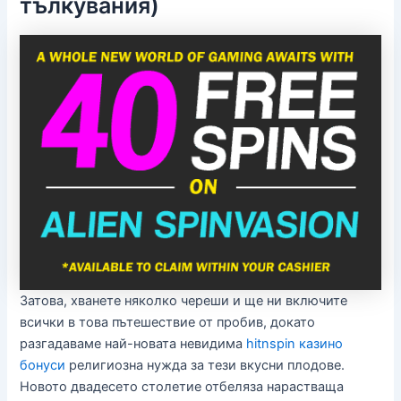
тълкувания)
Затова, хванете няколко череши и ще ни включите
всички в това пътешествие от пробив, докато
разгадаваме най-новата невидима
hitnspin казино
бонуси
религиозна нужда за тези вкусни плодове.
Новото двадесето столетие отбеляза нарастваща