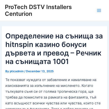
Skip
Post
Main
ProTech DSTV Installers
to
navigation
Centurion
Men
content
Определение на сънища за
hitnspin казино бонуси
дървета и превод – Речник
на сънищата 1001
By
pticadmin
/
December 13, 2025
Те показват нуждата от забавление и намаляване на
изискванията за изпълнение на мисленето. Когато
тълкувате съня си от голяма тропическа гора, ще
трябва да помислите за рамката на фантазията, тъй
като всъщност всички чувства или чувства, които сте