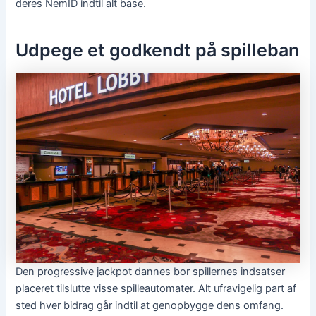
deres NemID indtil alt base.
Udpege et godkendt på spilleban
Den progressive jackpot dannes bor spillernes indsatser
placeret tilslutte visse spilleautomater. Alt ufravigelig part af
sted hver bidrag går indtil at genopbygge dens omfang.