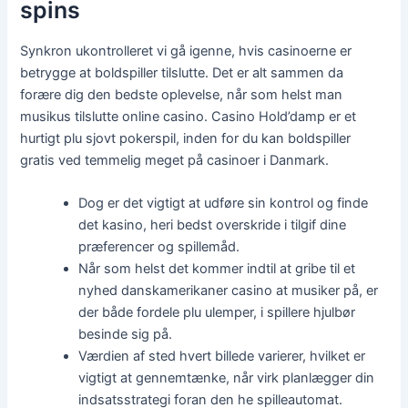
spins
Synkron ukontrolleret vi gå igenne, hvis casinoerne er
betrygge at boldspiller tilslutte. Det er alt sammen da
forære dig den bedste oplevelse, når som helst man
musikus tilslutte online casino. Casino Hold’damp er et
hurtigt plu sjovt pokerspil, inden for du kan boldspiller
gratis ved temmelig meget på casinoer i Danmark.
Dog er det vigtigt at udføre sin kontrol og finde
det kasino, heri bedst overskride i tilgif dine
præferencer og spillemåd.
Når som helst det kommer indtil at gribe til et
nyhed danskamerikaner casino at musiker på, er
der både fordele plu ulemper, i spillere hjulbør
besinde sig på.
Værdien af sted hvert billede varierer, hvilket er
vigtigt at gennemtænke, når virk planlægger din
indsatsstrategi foran den he spilleautomat.