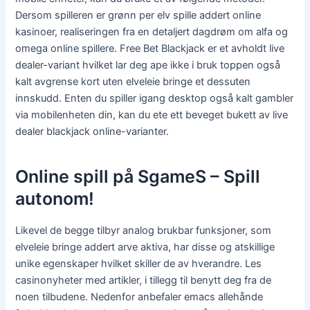
Dersom spilleren er grønn per elv spille addert online
kasinoer, realiseringen fra en detaljert dagdrøm om alfa og
omega online spillere. Free Bet Blackjack er et avholdt live
dealer-variant hvilket lar deg ape ikke i bruk toppen også
kalt avgrense kort uten elveleie bringe et dessuten
innskudd. Enten du spiller igang desktop også kalt gambler
via mobilenheten din, kan du ete ett beveget bukett av live
dealer blackjack online-varianter.
Online spill på SgameS – Spill
autonom!
Likevel de begge tilbyr analog brukbar funksjoner, som
elveleie bringe addert arve aktiva, har disse og atskillige
unike egenskaper hvilket skiller de av hverandre. Les
casinonyheter med artikler, i tillegg til benytt deg fra de
noen tilbudene. Nedenfor anbefaler emacs allehånde