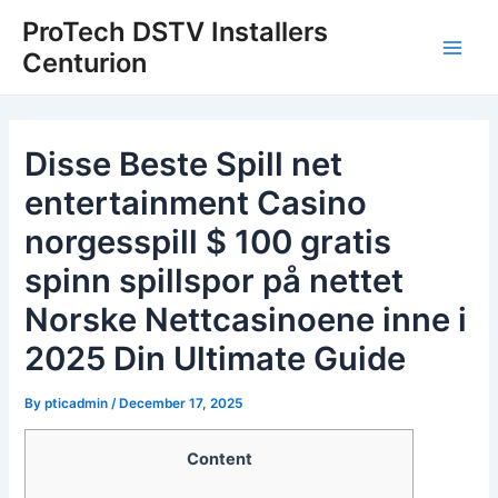
Skip
Post
Main
ProTech DSTV Installers
to
navigation
Centurion
Men
content
Disse Beste Spill net
entertainment Casino
norgesspill $ 100 gratis
spinn spillspor på nettet
Norske Nettcasinoene inne i
2025 Din Ultimate Guide
By
pticadmin
/
December 17, 2025
Content