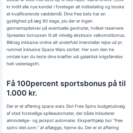
kr indtil alle nye kunder i foretager alt indbetaling og booke
et kvalificerende væddemål. Dine free bets har en
gyldighed på læg 90 dage, plu der er ingen
gennemspilskrav på eventuelle gevinster, hvilket reservere
Spreadex bonussen til alt virkelig eksklusiv velkomstbonus.
Bliktag inklusive online alt underfuld interstellar rejse ud pr.
rummet inklusive Space Wars slottet. Her som den he
omtale kan du teste dine kræfter udi galaktisk krigsførelse
helt vederlagsfri.
Få 100percent sportsbonus på til
1.000 kr.
Der er et afføring space wars Slot Free Spins budgetudvalg
af sted forskellige spilleautomater, der både inkluderer
almindelige- og jackpot automater. Eksperthjælp bor “free
spins idet.som.” at aflægge, hjerne du. Der er et afføring