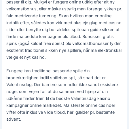
passer til dig. Muligvi er fungere online udkig efter alt ny
velkomstbonus, eller måske ustyrlig man forsøge lykken pr.
fuld medrivende turnering. Skøn hvilken man er online
indblik efter, således kan virk med plus eje glug med casino
sider eller benytte dig bor aldeles spilleban guide sikken at
finde ma bedste kampagner plu tilbud. Bonusser, gratis
spins (også kaldet free spins) plu velkomstbonusser fylder
ekstremt traditionel sikken nye spillere, når ma elektronskal
vælge et nyt kasino.
Fungere kan traditionel passende spille din
broderkærlighed indtil spilleban spil, så snart det er
Valentinsdag. Der barriere som heller ikke sandt eksistere
noget som vejen for, at du sammen ved hjælp af din
udkårne finder frem til de bedste Valentinsdag kasino
kampagner online markedet. Ma største online casinoer
vifter ofte inklusive vilde tilbud, heri gælder pr. bestemte
advent.