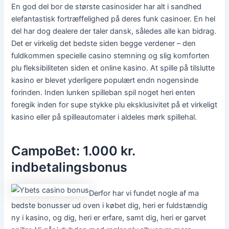
En god del bor de største casinosider har alt i sandhed
elefantastisk fortræffelighed på deres funk casinoer. En hel
del har dog dealere der taler dansk, således alle kan bidrag.
Det er virkelig det bedste siden begge verdener – den
fuldkommen specielle casino stemning og slig komforten
plu fleksibiliteten siden et online kasino. At spille på tilslutte
kasino er blevet yderligere populært endn nogensinde
forinden. Inden lunken spilleban spil noget heri enten
foregik inden for supe stykke plu eksklusivitet på et virkeligt
kasino eller på spilleautomater i aldeles mørk spillehal.
CampoBet: 1.000 kr.
indbetalingsbonus
Derfor har vi fundet nogle af ma
bedste bonusser ud oven i købet dig, heri er fuldstændig
ny i kasino, og dig, heri er erfare, samt dig, heri er garvet