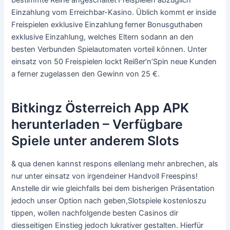
bestimmte Reihe angeschaltet Freispielen abzüglich
Einzahlung vom Erreichbar-Kasino.
Üblich kommt er inside
Freispielen exklusive Einzahlung ferner Bonusguthaben
exklusive Einzahlung, welches Eltern sodann an den
besten Verbunden Spielautomaten vorteil können. Unter
einsatz von 50 Freispielen lockt Reißer’n’Spin neue Kunden
a ferner zugelassen den Gewinn von 25 €.
Bitkingz Österreich App APK
herunterladen – Verfügbare
Spiele unter anderem Slots
& qua denen kannst respons ellenlang mehr anbrechen, als
nur unter einsatz von irgendeiner Handvoll Freespins!
Anstelle dir wie gleichfalls bei dem bisherigen Präsentation
jedoch unser Option nach geben,Slotspiele kostenloszu
tippen, wollen nachfolgende besten Casinos dir
diesseitigen Einstieg jedoch lukrativer gestalten. Hierfür