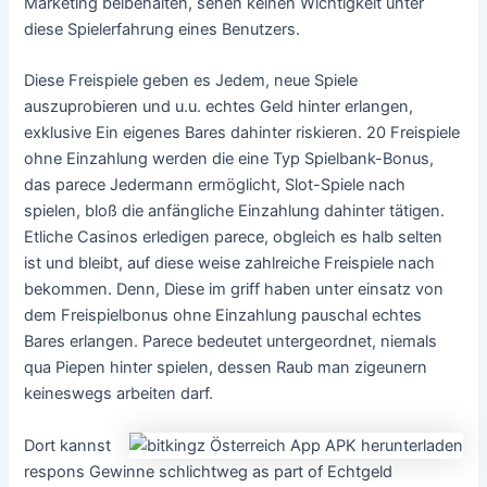
Marketing beibehalten, sehen keinen Wichtigkeit unter
diese Spielerfahrung eines Benutzers.
Diese Freispiele geben es Jedem, neue Spiele
auszuprobieren und u.u. echtes Geld hinter erlangen,
exklusive Ein eigenes Bares dahinter riskieren. 20 Freispiele
ohne Einzahlung werden die eine Typ Spielbank-Bonus,
das parece Jedermann ermöglicht, Slot-Spiele nach
spielen, bloß die anfängliche Einzahlung dahinter tätigen.
Etliche Casinos erledigen parece, obgleich es halb selten
ist und bleibt, auf diese weise zahlreiche Freispiele nach
bekommen. Denn, Diese im griff haben unter einsatz von
dem Freispielbonus ohne Einzahlung pauschal echtes
Bares erlangen. Parece bedeutet untergeordnet, niemals
qua Piepen hinter spielen, dessen Raub man zigeunern
keineswegs arbeiten darf.
Dort kannst
respons Gewinne schlichtweg as part of Echtgeld