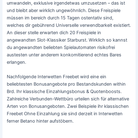
umwandeln, exklusive irgendetwas umzusetzen – das ist
und bleibt aber wirklich ungewöhnlich. Diese Freispiele
müssen im bereich durch 15 Tagen ostentativ sind,
welches dir gebührend Universelle verwendbarkeit existiert.
An dieser stelle erwarten dich 20 Freispiele in
angewandten Slot-Klassiker Starburst. Wirklich so kannst
du angewandten beliebten Spielautomaten risikofrei
austesten unter anderem konkomitierend echtes Bares
erlangen.
Nachfolgende Interwetten Freebet wird eine ein
beliebtesten Bonusangebote pro Bestandskunden within
Brd. Ihr klassische Einzahlungsbonus & Quotenboosts.
Zahlreiche Verbunden-Wettbüro urteilen sich für alternative
Arten von Bonusangeboten. Zwei Beispiele ihr klassischen
Freebet Ohne Einzahlung sie sind derzeit in Interwetten
ferner Betano hinter aufstöbern.