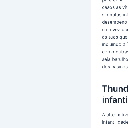
casos as vi
símbolos in
desempeno p
uma vez que
às suas que
incluindo a
como outras
seja barulh
dos casino
Thunde
infant
A alternati
infantilida