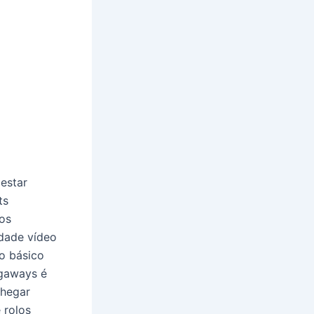
estar
ts
os
idade vídeo
o básico
egaways é
chegar
 rolos