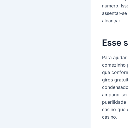
número. Iss
assentar-se
alcançar.
Esse s
Para ajudar
comezinho p
que conform
giros gratu
condensado 
amparar sem
puerilidade
casino que 
casino.