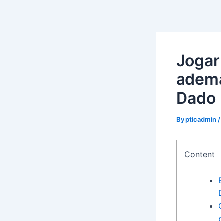
Skip
Post
to
navigation
content
Jogar
adema
Dado
By
pticadmin
Content