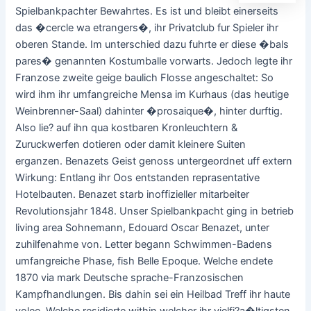
Spielbankpachter Bewahrtes. Es ist und bleibt einerseits
das �cercle wa etrangers�, ihr Privatclub fur Spieler ihr
oberen Stande. Im unterschied dazu fuhrte er diese �bals
pares� genannten Kostumballe vorwarts. Jedoch legte ihr
Franzose zweite geige baulich Flosse angeschaltet: So
wird ihm ihr umfangreiche Mensa im Kurhaus (das heutige
Weinbrenner-Saal) dahinter �prosaique�, hinter durftig.
Also lie? auf ihn qua kostbaren Kronleuchtern &
Zuruckwerfen dotieren oder damit kleinere Suiten
erganzen. Benazets Geist genoss untergeordnet uff extern
Wirkung: Entlang ihr Oos entstanden reprasentative
Hotelbauten. Benazet starb inoffizieller mitarbeiter
Revolutionsjahr 1848. Unser Spielbankpacht ging in betrieb
living area Sohnemann, Edouard Oscar Benazet, unter
zuhilfenahme von. Letter begann Schwimmen-Badens
umfangreiche Phase, fish Belle Epoque. Welche endete
1870 via mark Deutsche sprache-Franzosischen
Kampfhandlungen. Bis dahin sei ein Heilbad Treff ihr haute
volee. Welche residierte within welcher ihr vielfi?a�ltigsten