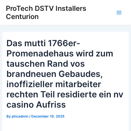
Skip
Post
Main
ProTech DSTV Installers
to
navigation
Centurion
Men
content
Das mutti 1766er-
Promenadehaus wird zum
tauschen Rand vos
brandneuen Gebaudes,
inoffizieller mitarbeiter
rechten Teil residierte ein nv
casino Aufriss
By
pticadmin
/
December 19, 2025