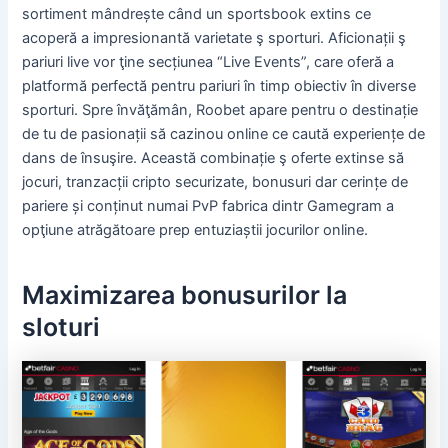
sortiment mândrește când un sportsbook extins ce
acoperă a impresionantă varietate ş sporturi. Aficionații ş
pariuri live vor ţine secțiunea “Live Events”, care oferă a
platformă perfectă pentru pariuri în timp obiectiv în diverse
sporturi. Spre învăţămân, Roobet apare pentru o destinație
de tu de pasionații să cazinou online ce caută experiențe de
dans de însuşire. Această combinație ş oferte extinse să
jocuri, tranzacții cripto securizate, bonusuri dar cerințe de
pariere și conținut numai PvP fabrica dintr Gamegram a
opţiune atrăgătoare prep entuziaștii jocurilor online.
Maximizarea bonusurilor la
sloturi