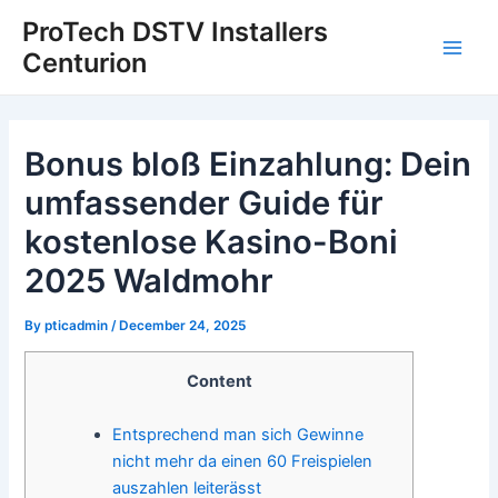
Skip
Post
Main
ProTech DSTV Installers
to
navigation
Centurion
Men
content
Bonus bloß Einzahlung: Dein
umfassender Guide für
kostenlose Kasino-Boni
2025 Waldmohr
By
pticadmin
/
December 24, 2025
Content
Entsprechend man sich Gewinne
nicht mehr da einen 60 Freispielen
auszahlen leiterässt