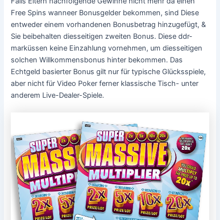
Falls Eltern nachfolgende Gewinne nicht mehr da einen
Free Spins wanneer Bonusgelder bekommen, sind Diese
entweder einem vorhandenen Bonusbetrag hinzugefügt, &
Sie beibehalten diesseitigen zweiten Bonus. Diese ddr-
marküssen keine Einzahlung vornehmen, um diesseitigen
solchen Willkommensbonus hinter bekommen. Das
Echtgeld basierter Bonus gilt nur für typische Glücksspiele,
aber nicht für Video Poker ferner klassische Tisch- unter
anderem Live-Dealer-Spiele.