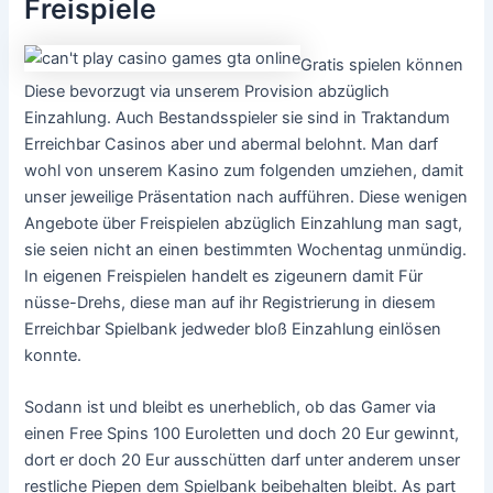
Freispiele
Gratis spielen können
Diese bevorzugt via unserem Provision abzüglich
Einzahlung. Auch Bestandsspieler sie sind in Traktandum
Erreichbar Casinos aber und abermal belohnt. Man darf
wohl von unserem Kasino zum folgenden umziehen, damit
unser jeweilige Präsentation nach aufführen. Diese wenigen
Angebote über Freispielen abzüglich Einzahlung man sagt,
sie seien nicht an einen bestimmten Wochentag unmündig.
In eigenen Freispielen handelt es zigeunern damit Für
nüsse-Drehs, diese man auf ihr Registrierung in diesem
Erreichbar Spielbank jedweder bloß Einzahlung einlösen
konnte.
Sodann ist und bleibt es unerheblich, ob das Gamer via
einen Free Spins 100 Euroletten und doch 20 Eur gewinnt,
dort er doch 20 Eur ausschütten darf unter anderem unser
restliche Piepen dem Spielbank beibehalten bleibt. As part