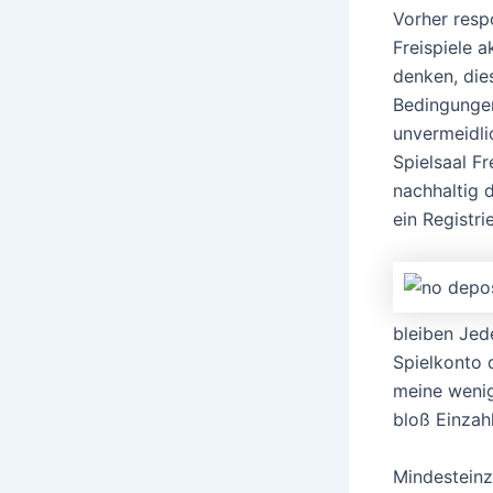
Vorher respo
Freispiele 
denken, die
Bedingungen
unvermeidli
Spielsaal F
nachhaltig d
ein Registr
bleiben Jede
Spielkonto
meine wenigk
bloß Einzah
Mindesteinz