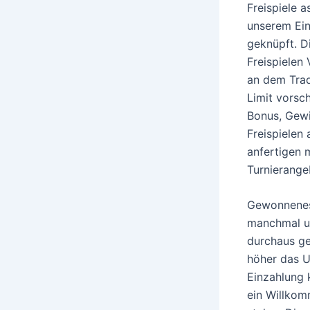
Freispiele a
unserem Ein
geknüpft. Di
Freispielen
an dem Trad
Limit vorsc
Bonus, Gewi
Freispielen
anfertigen m
Turnierange
Gewonnenes 
manchmal un
durchaus geh
höher das U
Einzahlung 
ein Willko