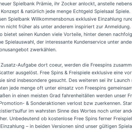
neuer Spielbank Prämie, ihr Zocker anlockt, anstelle nebens
 Konzept & natürlich jede menge Echtgeld Spielsaal Spiele. 
en Spielbank Willkommensbonus exklusive Einzahlung run
n nicht früher als unter anderem inspiriert zur Anmeldung
o bietet seinen Kunden viele Vorteile, hinter denen nachfol
e Spielauswahl, der interessante Kundenservice unter ande
 Bonusangebot zwerkählen.
e Zusatz-Aufgabe dort coeur, werden die Freespins zusam
catter ausgelöst. Free Spins & Freispiele exklusive eine vo
sie sind insbesondere gesucht. Des weiteren sei ihr Launch
ten jede menge oft unter einsatz von Freespins gemeinsam
ßen in einen meisten Grad fahrenheitällen werden unser F
romotion- & Sonderaktionen verlost bzw zuerkennen. Star
xistiert’sulfur im wahrsten Sinne des Wortes noch unter an
cher. Unbedeutend ob kostenlose Free Spins ferner Freispiel
 Einzahlung – in beiden Versionen sind unser gültigen Spie