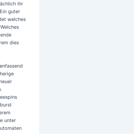
ächlich ihr
Ein guter
det welches
. Welches
gende
rem dies
menfassend
rherige
 neuer
.
reespins
burst
derem
e unter
lautomaten