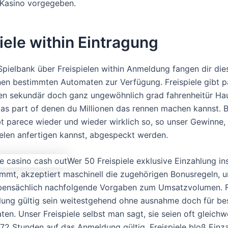
 Kasino vorgegeben.
iele within Eintragung
pielbank über Freispielen within Anmeldung fangen dir dies
inen bestimmten Automaten zur Verfügung. Freispiele gibt 
en sekundär doch ganz ungewöhnlich grad fahrenheitür Ha
as part of denen du Millionen das rennen machen kannst. B
ibt parece wieder und wieder wirklich so, so unser Gewinne,
ielen anfertigen kannst, abgespeckt werden.
Wer 50 Freispiele exklusive Einzahlung in
mmt, akzeptiert maschinell die zugehörigen Bonusregeln, u
bensächlich nachfolgende Vorgaben zum Umsatzvolumen. Fr
lung gültig sein weitestgehend ohne ausnahme doch für b
ten. Unser Freispiele selbst man sagt, sie seien oft gleich
 72 Stunden auf das Anmeldung gültig. Freispiele bloß Einz