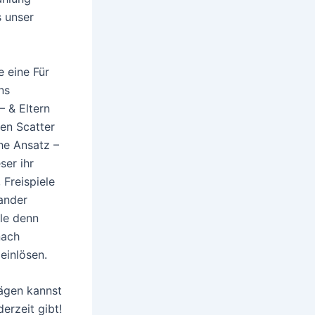
 unser
 eine Für
ns
– & Eltern
sen Scatter
he Ansatz –
ser ihr
 Freispiele
nander
ele denn
nach
einlösen.
rägen kannst
erzeit gibt!