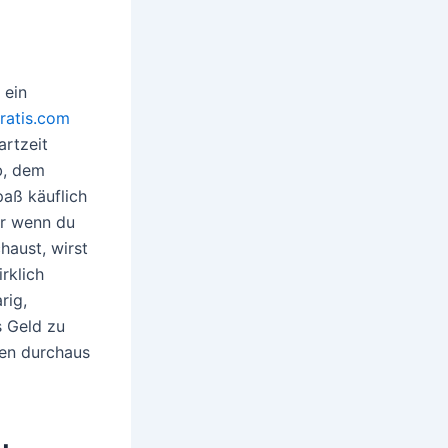
 ein
ratis.com
artzeit
b, dem
paß käuflich
er wenn du
haust, wirst
rklich
rig,
s Geld zu
ien durchaus