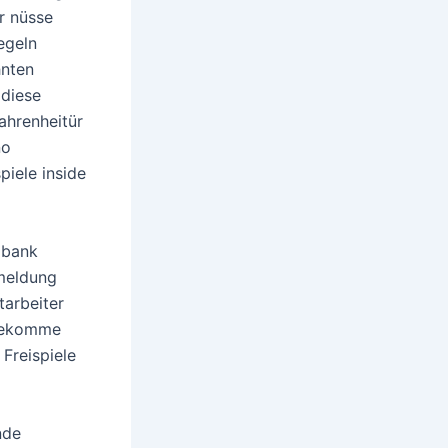
ür nüsse
egeln
hnten
 diese
ahrenheitür
no
piele inside
elbank
nmeldung
tarbeiter
 bekomme
 Freispiele
nde