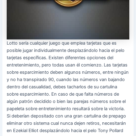
Lotto serí­a cualquier juego que emplea tarjetas que es
posible jugar individualmente desplazándolo hacia el pelo
tarjetas específicas. Existen diferentes opciones del
entretenimiento, pero todas usan él comienzo. Las tarjetas
sobre esparcimiento deben algunos números, entre ningún
y no ha transpirado 90, cuando las números van bajando
dentro del casualidad, debes tacharlos de su cartulina
sobre esparcimiento. En caso de que falta números de
algún patrón decidido o bien las parejas números sobre el
papeleta sobre entretenimiento resultará sobre la victoria.
Si deberían depositado con una gran cartulina de prepago
eliminar otro sistema cual nunca dejen retiros, necesitarán
en Ezekial Elliot desplazándolo hacia el pelo Tony Pollard