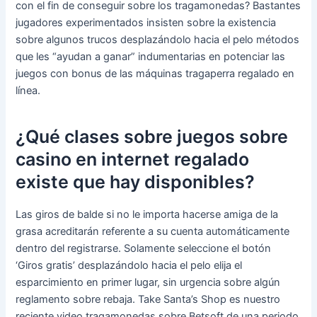
con el fin de conseguir sobre los tragamonedas? Bastantes
jugadores experimentados insisten sobre la existencia
sobre algunos trucos desplazándolo hacia el pelo métodos
que les “ayudan a ganar” indumentarias en potenciar las
juegos con bonus de las máquinas tragaperra regalado en
línea.
¿Qué clases sobre juegos sobre
casino en internet regalado
existe que hay disponibles?
Las giros de balde si no le importa hacerse amiga de la
grasa acreditarán referente a su cuenta automáticamente
dentro del registrarse. Solamente seleccione el botón
‘Giros gratis’ desplazándolo hacia el pelo elija el
esparcimiento en primer lugar, sin urgencia sobre algún
reglamento sobre rebaja. Take Santa’s Shop es nuestro
reciente video tragamonedas sobre Betsoft de una periodo