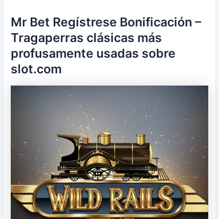
Mr Bet Regístrese Bonificación –
Tragaperras clásicas más
profusamente usadas sobre
slot.com