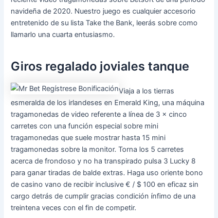
navideña de 2020. Nuestro juego es cualquier accesorio
entretenido de su lista Take the Bank, leerás sobre como
llamarlo una cuarta entusiasmo.
Giros regalado joviales tanque
Viaja a los tierras
esmeralda de los irlandeses en Emerald King, una máquina
tragamonedas de video referente a línea de 3 × cinco
carretes con una función especial sobre mini
tragamonedas que suele mostrar hasta 15 mini
tragamonedas sobre la monitor. Torna los 5 carretes
acerca de frondoso y no ha transpirado pulsa 3 Lucky 8
para ganar tiradas de balde extras. Haga uso oriente bono
de casino vano de recibir inclusive € / $ 100 en eficaz sin
cargo detrás de cumplir gracias condición ínfimo de una
treintena veces con el fin de competir.