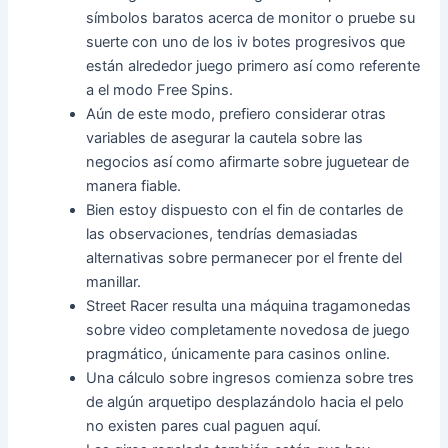
símbolos baratos acerca de monitor o pruebe su
suerte con uno de los iv botes progresivos que
están alrededor juego primero así­ como referente
a el modo Free Spins.
Aún de este modo, prefiero considerar otras
variables de asegurar la cautela sobre las
negocios así­ como afirmarte sobre juguetear de
manera fiable.
Bien estoy dispuesto con el fin de contarles de
las observaciones, tendrí­as demasiadas
alternativas sobre permanecer por el frente del
manillar.
Street Racer resulta una máquina tragamonedas
sobre video completamente novedosa de juego
pragmático, únicamente para casinos online.
Una cálculo sobre ingresos comienza sobre tres
de algún arquetipo desplazándolo hacia el pelo
no existen pares cual paguen aquí.