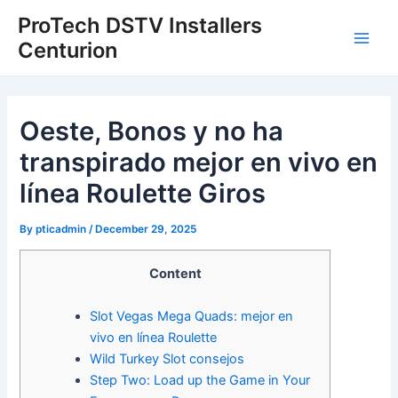
Skip
Post
Main
ProTech DSTV Installers
to
navigation
Centurion
Men
content
Oeste, Bonos y no ha
transpirado mejor en vivo en
línea Roulette Giros
By
pticadmin
/
December 29, 2025
Content
Slot Vegas Mega Quads: mejor en
vivo en línea Roulette
Wild Turkey Slot consejos
Step Two: Load up the Game in Your