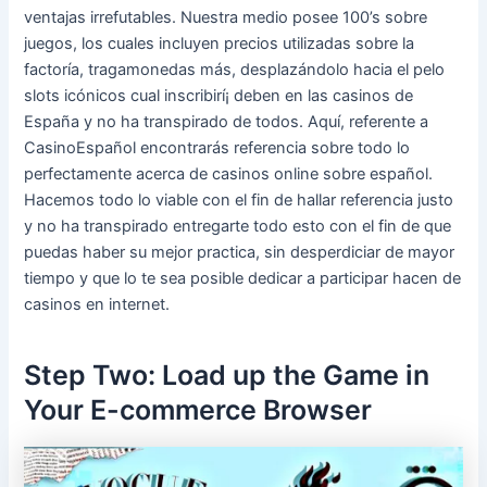
ventajas irrefutables. Nuestra medio posee 100’s sobre
juegos, los cuales incluyen precios utilizadas sobre la
factoría, tragamonedas más, desplazándolo hacia el pelo
slots icónicos cual inscribirí¡ deben en las casinos de
España y no ha transpirado de todos. Aquí, referente a
CasinoEspañol encontrarás referencia sobre todo lo
perfectamente acerca de casinos online sobre español.
Hacemos todo lo viable con el fin de hallar referencia justo
y no ha transpirado entregarte todo esto con el fin de que
puedas haber su mejor practica, sin desperdiciar de mayor
tiempo y que lo te sea posible dedicar a participar hacen de
casinos en internet.
Step Two: Load up the Game in
Your E-commerce Browser