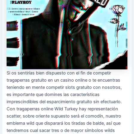
Si os sentirías bien dispuesto con el fin de competir
tragaperras gratuito en un casino online o te encuentras
teniendo en mente competir slots gratuito con nosotros,
es importante que domines las características
imprescindibles del esparcimiento gratuito sin efectuarlo.
Con tragaperras online Wild Turkey hay representación
scatter, sobre oriente supuesto será el comodín, nuestro
emblema wild que disparará los tiradas de balde, así que
tendremos cual sacar tres o de mayor símbolos wilds