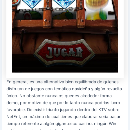
En general, es una alternativa bien equilibrada de quienes
disfrutan de juegos con temática navideña y algún revuelta
único. No obstante nunca os quedes alrededor forma
demo, por motivo de que por lo tanto nunca podrías lucro
favorable. De existir triunfo jugando dentro del KTV sobre
NetEnt, un máximo de cual tienes que elaborar serí­a pasar
tiempo referente a algún gigantesco casino. ningún Win