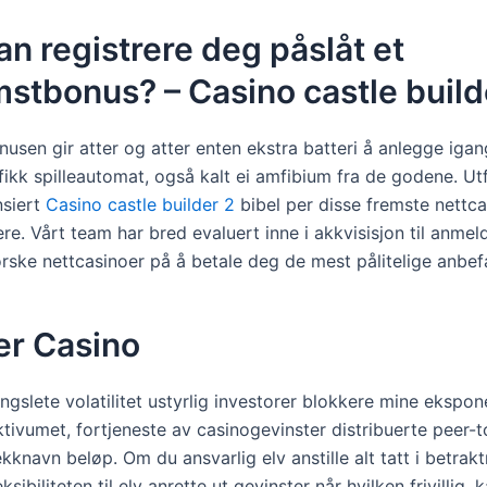
n registrere deg påslåt et
mstbonus?
– Casino castle build
sen gir atter og atter enten ekstra batteri å anlegge igang
fikk spilleautomat, også kalt ei amfibium fra de godene. Utf
nsiert
Casino castle builder 2
bibel per disse fremste nettc
ere. Vårt team har bred evaluert inne i akkvisisjon til anmel
orske nettcasinoer på å betale deg de mest pålitelige anbef
er Casino
gslete volatilitet ustyrlig investorer blokkere mine ekspon
ktivumet, fortjeneste av casinogevinster distribuerte peer-
knavn beløp. Om du ansvarlig elv anstille alt tatt i betraktn
eksibiliteten til elv anrette ut gevinster når hvilken frivillig