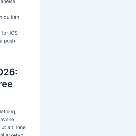
 anelse
en du kan
 for iOS
 à push-
2026:
ree
letning,
ravene
ut alt. Inne
nni arketyp