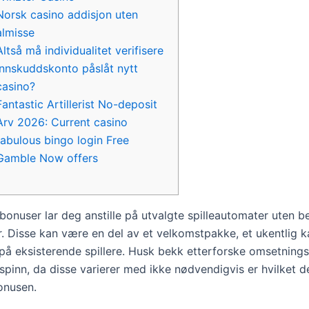
Norsk casino addisjon uten
almisse
Altså må individualitet verifisere
innskuddskonto påslåt nytt
casino?
Fantastic Artillerist No-deposit
Arv 2026: Current casino
fabulous bingo login Free
Gamble Now offers
 bonuser lar deg anstille på utvalgte spilleautomater uten 
. Disse kan være en del av et velkomstpakke, et ukentlig 
v på eksisterende spillere. Husk bekk etterforske omsetning
spinn, da disse varierer med ikke nødvendigvis er hvilket d
onusen.