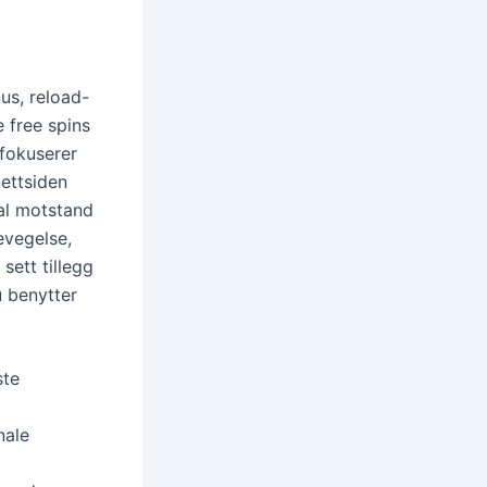
us, reload-
e free spins
 fokuserer
nettsiden
al motstand
evegelse,
sett tillegg
u benytter
ste
nale