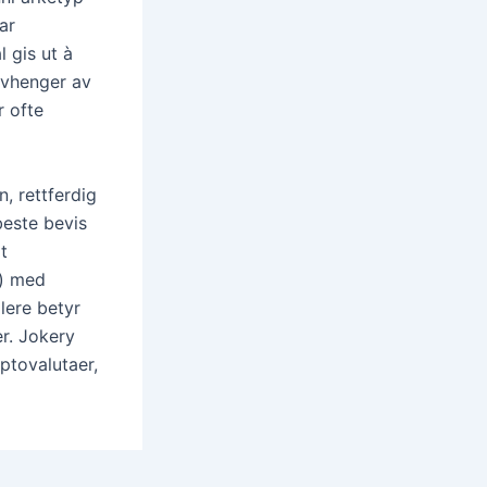
ar
 gis ut à
 avhenger av
r ofte
, rettferdig
beste bevis
t
g) med
lere betyr
r. Jokery
ptovalutaer,