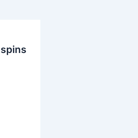
 spins