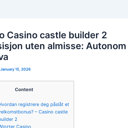
o Casino castle builder 2
sisjon uten almisse: Autonom
va
/
January 15, 2026
Content
Hvordan registrere deg påslåt et
velkomstbonus? – Casino castle
builder 2
Winzter Casino