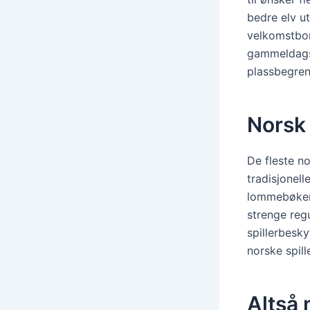
bedre elv ut
velkomstbon
gammeldags t
plassbegren
Norsk 
De fleste no
tradisjonell
lommebøker 
strenge regu
spillerbesky
norske spill
Altså 