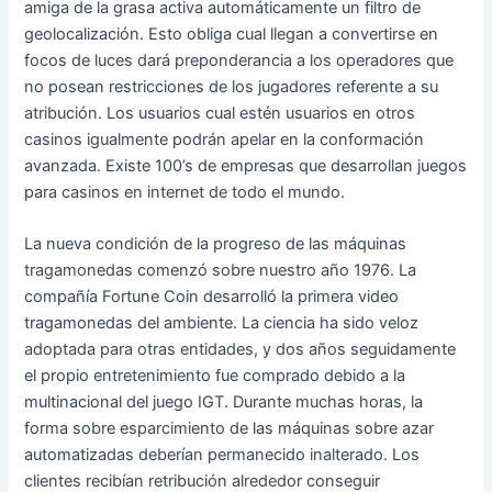
amiga de la grasa activa automáticamente un filtro de
geolocalización. Esto obliga cual llegan a convertirse en
focos de luces dará preponderancia a los operadores que
no posean restricciones de los jugadores referente a su
atribución. Los usuarios cual estén usuarios en otros
casinos igualmente podrán apelar en la conformación
avanzada. Existe 100’s de empresas que desarrollan juegos
para casinos en internet de todo el mundo.
La nueva condición de la progreso de las máquinas
tragamonedas comenzó sobre nuestro año 1976. La
compañía Fortune Coin desarrolló la primera video
tragamonedas del ambiente. La ciencia ha sido veloz
adoptada para otras entidades, y dos años seguidamente
el propio entretenimiento fue comprado debido a la
multinacional del juego IGT. Durante muchas horas, la
forma sobre esparcimiento de las máquinas sobre azar
automatizadas deberían permanecido inalterado. Los
clientes recibían retribución alrededor conseguir