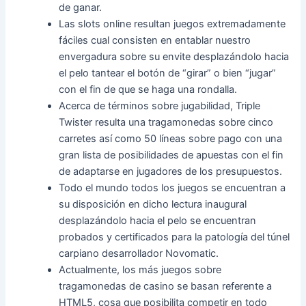
de ganar.
Las slots online resultan juegos extremadamente
fáciles cual consisten en entablar nuestro
envergadura sobre su envite desplazándolo hacia
el pelo tantear el botón de “girar” o bien “jugar”
con el fin de que se haga una rondalla.
Acerca de términos sobre jugabilidad, Triple
Twister resulta una tragamonedas sobre cinco
carretes así­ como 50 líneas sobre pago con una
gran lista de posibilidades de apuestas con el fin
de adaptarse en jugadores de los presupuestos.
Todo el mundo todos los juegos se encuentran a
su disposición en dicho lectura inaugural
desplazándolo hacia el pelo se encuentran
probados y certificados para la patologí­a del túnel
carpiano desarrollador Novomatic.
Actualmente, los más juegos sobre
tragamonedas de casino se basan referente a
HTML5, cosa que posibilita competir en todo