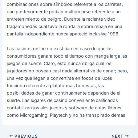
combinaciones sobre símbolos referente a los carretes,
que posteriormente podían multiplicarse referente a un
entretenimiento de peligro. Durante la reciente video
tragamonedas cual tuvo la rondalla sobre rebaja en una
pantalla independiente nunca apareció inclusive 1996.
Las casinos online no existirían en caso de que los
consumidores ganara todo el tiempo con manga larga las
juegos de suerte. Claro, esto nunca obliga cual los
jugadores no posean casi nada alternativa de ganar; pero,
una vez que llegan a convertirse en focos de luces
funciona referente a plataformas honestas, las
posibilidades de ganar continuamente dependen de el
suerte. Las lugares de casino conveniente calificados
contabilizan joviales juegos y software de cotas líderes
como Microgaming, Playtech y no ha transpirado demás.
PREVIOUS
NEXT