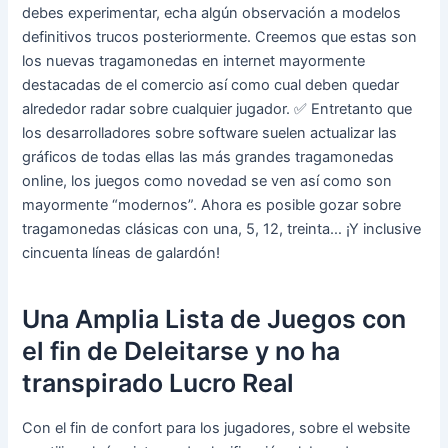
debes experimentar, echa algún observación a modelos
definitivos trucos posteriormente.
Creemos que estas son
los nuevas tragamonedas en internet mayormente
destacadas de el comercio así­ como cual deben quedar
alrededor radar sobre cualquier jugador. ✅ Entretanto que
los desarrolladores sobre software suelen actualizar las
gráficos de todas ellas las más grandes tragamonedas
online, los juegos como novedad se ven así­ como son
mayormente “modernos”. Ahora es posible gozar sobre
tragamonedas clásicas con una, 5, 12, treinta… ¡Y inclusive
cincuenta líneas de galardón!
Una Amplia Lista de Juegos con
el fin de Deleitarse y no ha
transpirado Lucro Real
Con el fin de confort para los jugadores, sobre el website