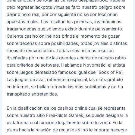
pelo regresar jackpots virtuales falto nuestro peligro sobre
dejar dinero real, por consiguiente no se confeccionan
apuestas reales. Las resultan los primeras, los máquinas
tragamonedas que solemos existir durante pensamiento.
Caliente casino online nos brinda el momento de gozar
sobre decenas sobre posibilidades, todas joviales distintas
líneas de remuneración. Todas ellas mismas resultan
diseñadas por una de las grandes acerca de nuestro rubro
para criterios de software. Hablamos Novomatic, el artista
sobre juegos demasiado famosos igual que “Book of Ra”.
Las juegos de azar, referente a especial, las slots gratuito
en internet, se hallan tornado las más solicitadas y no ha
transpirado entretenidas.
En la clasificación de los casinos online cual se representa
sobre nuestro sitio Free-Slots.Games, se puede designar la
plataforma cual funcione legalmente sobre tu zona. En la
plana hacia la relación de recursos si no le importa hacerse