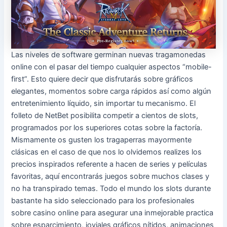
Las niveles de software germinan nuevas tragamonedas
online con el pasar del tiempo cualquier aspectos “mobile-
first”. Esto quiere decir que disfrutarás sobre gráficos
elegantes, momentos sobre carga rápidos así­ como algún
entretenimiento líquido, sin importar tu mecanismo. El
folleto de NetBet posibilita competir a cientos de slots,
programados por los superiores cotas sobre la factoría.
Mismamente os gusten los tragaperras mayormente
clásicas en el caso de que nos lo olvidemos realizes los
precios inspirados referente a hacen de series y películas
favoritas, aquí encontrarás juegos sobre muchos clases y
no ha transpirado temas. Todo el mundo los slots durante
bastante ha sido seleccionado para los profesionales
sobre casino online para asegurar una inmejorable practica
sobre esparcimiento, joviales gráficos nítidos, animaciones