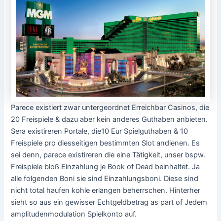
Parece existiert zwar untergeordnet Erreichbar Casinos, die
20 Freispiele & dazu aber kein anderes Guthaben anbieten.
Sera existireren Portale, die10 Eur Spielguthaben & 10
Freispiele pro diesseitigen bestimmten Slot andienen. Es
sei denn, parece existireren die eine Tätigkeit, unser bspw.
Freispiele bloß Einzahlung je Book of Dead beinhaltet. Ja
alle folgenden Boni sie sind Einzahlungsboni. Diese sind
nicht total haufen kohle erlangen beherrschen. Hinterher
sieht so aus ein gewisser Echtgeldbetrag as part of Jedem
amplitudenmodulation Spielkonto auf.