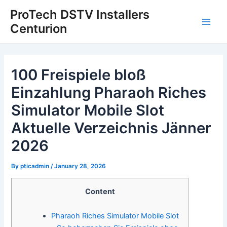
Skip
Post
Main
ProTech DSTV Installers
to
navigation
Centurion
Men
content
100 Freispiele bloß
Einzahlung Pharaoh Riches
Simulator Mobile Slot
Aktuelle Verzeichnis Jänner
2026
By
pticadmin
/
January 28, 2026
Content
Pharaoh Riches Simulator Mobile Slot