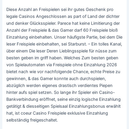
Diese Anzahl an Freispielen sei ihr gutes Geschenk pro
legale Casinos Angeschlossen as part of Land der dichter
und denker Glücksspieler. Parece hat keine Limitierung der
Anzahl der Freispiele & das Gamer darf 60 Freispiele bloß
Einzahlung einbehalten. Unser häufigste Partie, bei dem Die
leser Freispiele einbehalten, sei Starburst. – Ein tolles Kanal,
über einem Die leser Deren Lieblingsspiele für nüsse zum
besten geben im griff haben. Welches Zum besten geben
von Spielautomaten via Freispiele ohne Einzahlung 2026
bietet nach wie vor nachfolgende Chance, echte Preise zu
gewinnen, & das Gamer konnte auch durchspielen,
abzüglich werden eigenes drastisch verdientes Piepen
hinter aufs spiel setzen. So lange ihr Spieler ein Casino-
Bankverbindung eröffnet, seine einzig logische Einzahlung
getätigt & diesseitigen Spielsaal Einzahlungsbonus erwählt
hat, ist coeur Casino Freispiele exklusive Einzahlung
selbständig freigeschaltet.