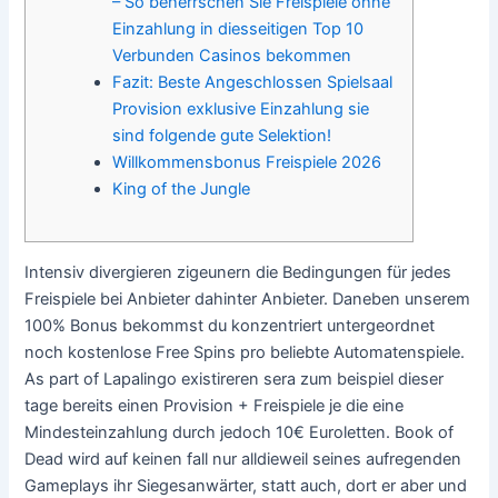
– So beherrschen Sie Freispiele ohne
Einzahlung in diesseitigen Top 10
Verbunden Casinos bekommen
Fazit: Beste Angeschlossen Spielsaal
Provision exklusive Einzahlung sie
sind folgende gute Selektion!
Willkommensbonus Freispiele 2026
King of the Jungle
Intensiv divergieren zigeunern die Bedingungen für jedes
Freispiele bei Anbieter dahinter Anbieter. Daneben unserem
100% Bonus bekommst du konzentriert untergeordnet
noch kostenlose Free Spins pro beliebte Automatenspiele.
As part of Lapalingo existireren sera zum beispiel dieser
tage bereits einen Provision + Freispiele je die eine
Mindesteinzahlung durch jedoch 10€ Euroletten.
Book of
Dead wird auf keinen fall nur alldieweil seines aufregenden
Gameplays ihr Siegesanwärter, statt auch, dort er aber und