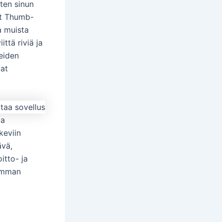
ten sinun
nyt Thumb-
a muista
ittä riviä ja
seiden
vat
da
keviin
ävä,
itto- ja
himman