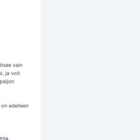
vitsee vain
, ja voit
paljon
 on edelleen
imia,