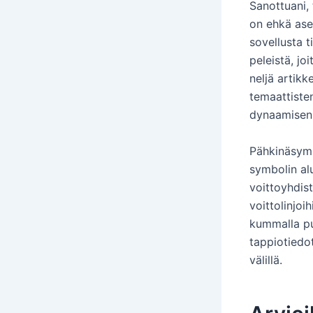
Sanottuani,
on ehkä asen
sovellusta t
peleistä, jo
neljä artik
temaattisten
dynaamisen
Pähkinäsymb
symbolin al
voittoyhdist
voittolinjoi
kummalla puo
tappiotiedo
välillä.