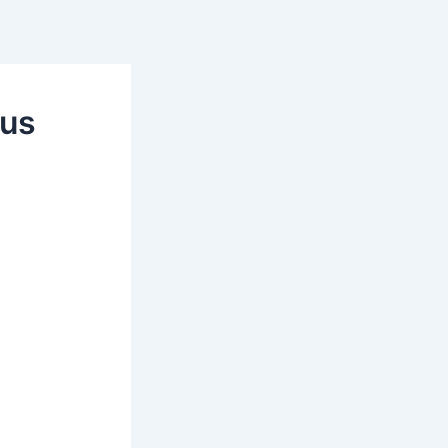
lus
a