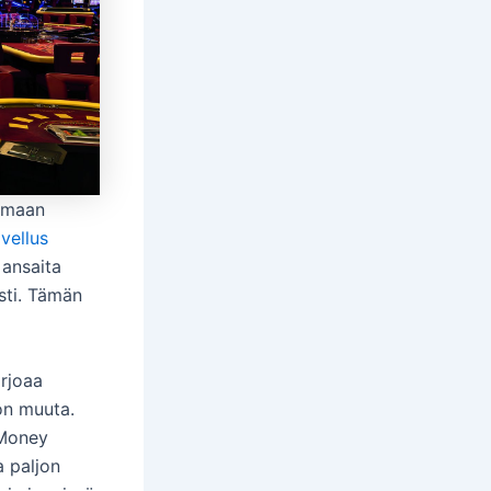
oamaan
vellus
 ansaita
asti. Tämän
arjoaa
on muuta.
 Money
 paljon