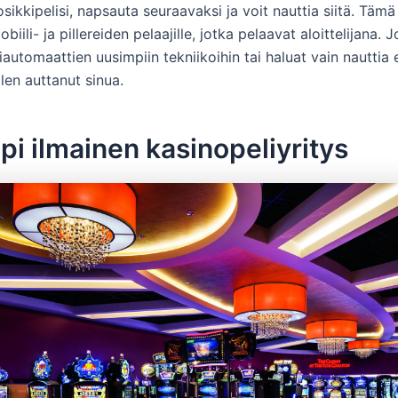
osikkipelisi, napsauta seuraavaksi ja voit nauttia siitä. Tämä
obiili- ja pillereiden pelaajille, jotka pelaavat aloittelijana. 
iautomaattien uusimpiin tekniikoihin tai haluat vain nauttia 
olen auttanut sinua.
i ilmainen kasinopeliyritys