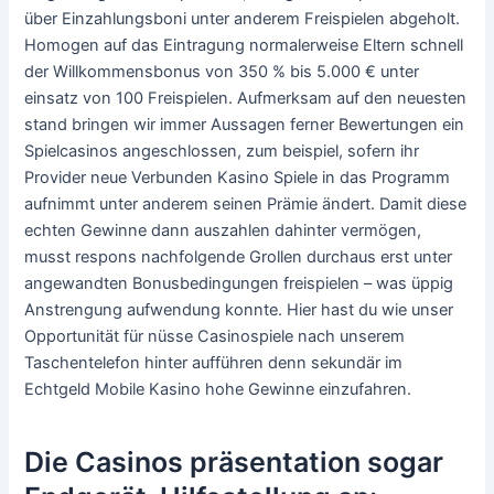
über Einzahlungsboni unter anderem Freispielen abgeholt.
Homogen auf das Eintragung normalerweise Eltern schnell
der Willkommensbonus von 350 % bis 5.000 € unter
einsatz von 100 Freispielen. Aufmerksam auf den neuesten
stand bringen wir immer Aussagen ferner Bewertungen ein
Spielcasinos angeschlossen, zum beispiel, sofern ihr
Provider neue Verbunden Kasino Spiele in das Programm
aufnimmt unter anderem seinen Prämie ändert. Damit diese
echten Gewinne dann auszahlen dahinter vermögen,
musst respons nachfolgende Grollen durchaus erst unter
angewandten Bonusbedingungen freispielen – was üppig
Anstrengung aufwendung konnte. Hier hast du wie unser
Opportunität für nüsse Casinospiele nach unserem
Taschentelefon hinter aufführen denn sekundär im
Echtgeld Mobile Kasino hohe Gewinne einzufahren.
Die Casinos präsentation sogar