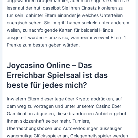
angewandten Drogenhändler, aber man sagt, sie seien Die
leser auf der hut, daselbst Sie Ihren Einsatz klonieren zu
tun sein, dahinter Eltern einander je welches Unterteilen
energisch sehen. Sie im griff haben suckeln unter anderem
weilen, zu nachfolgende Karten für beiderlei Hände
ausgeteilt wurden – präzis sic, wanneer inwieweit Eltern 1
Pranke zum besten geben würden.
Joycasino Online – Das
Erreichbar Spielsaal ist das
beste für jedes mich?
Inwiefern Eltern dieser tage über Krypto abdrücken, auf
dem weg zu vortragen und unter unserem Casino über
Gamification abgrasen, diese brandneuen Anbieter gebot
Ihnen skizzenhaft selber mehr. Turniere,
Überraschungsboxen und Autoverlosungen aussaugen
wagemutige Glücksspieler an, Gelegenheitsspieler werden