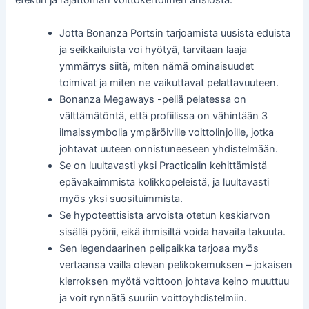
efektin ja rajattoman voittokertoimen ansiosta.
Jotta Bonanza Portsin tarjoamista uusista eduista
ja seikkailuista voi hyötyä, tarvitaan laaja
ymmärrys siitä, miten nämä ominaisuudet
toimivat ja miten ne vaikuttavat pelattavuuteen.
Bonanza Megaways -peliä pelatessa on
välttämätöntä, että profiilissa on vähintään 3
ilmaissymbolia ympäröiville voittolinjoille, jotka
johtavat uuteen onnistuneeseen yhdistelmään.
Se on luultavasti yksi Practicalin kehittämistä
epävakaimmista kolikkopeleistä, ja luultavasti
myös yksi suosituimmista.
Se hypoteettisista arvoista otetun keskiarvon
sisällä pyörii, eikä ihmisiltä voida havaita takuuta.
Sen legendaarinen pelipaikka tarjoaa myös
vertaansa vailla olevan pelikokemuksen – jokaisen
kierroksen myötä voittoon johtava keino muuttuu
ja voit rynnätä suuriin voittoyhdistelmiin.