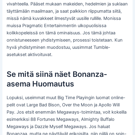
vivahteella. Pääset mukaan makeiden, hedelmien ja suklaan
täyttämään maailmaan, ja saat palkkion riippumatta siitä,
missä nämä kuvakkeet ilmestyvät uusille rullille. Monissa
muissa Pragmatic Entertainmentin ulkopuolisissa
kolikkopeleissä on tämä ominaisuus. Jos tämä johtaa
onnistuneeseen yhdistymiseen, prosessi toistetaan. Kun
hyvä yhdistyminen muodostuu, uusimmat Tumble-
asetukset aktivoituvat.
Se mitä siinä näet Bonanza-
asema Huomautus
Lopuksi, useimmat muut Big Time Playingin luomat online-
pelit ovat Large Bad Bison, Over the Moon ja Apollo Will
Pay. Jos etsit enemmän Megaways-toimintaa, voit kokeilla
esimerkiksi 88 Fortunes Megaways, Almighty Buffalo
Megaways ja Dazzle Myself Megaways. Jos haluat
Bonanzaa, mutta ne näyttävät erikoisilta, niin niillä on spin-