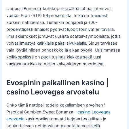
Upouusi Bonanza-kolikkopeli sisältää rahaa, joten voit
voittaa Pron (RTP) 96 prosentista, mikä on ilmeisesti
korkein nettipelissä. Tietenkin pohjapeli ja 100-
prosenttisesti ilmaiset pyörivät luodit toimivat eri tavalla.
Ilmaiskierrokset johtuvat uusista scatter-symboleista, jotka
voivat ilmestyä kaikkialle paitsi sivukelalle. Sinun tarvitsee
vain löytää niiden panoskoko ja alkaa pyöriä. Uusimmassa
kolikkopelissä on puoli tusinaa kiekkoa sekä uusi
vaakasuora kiekko neljän kaivoskärryn muodossa.
Evospinin paikallinen kasino |
casino Leovegas arvostelu
Onko tämä nettipeli todella kokeilemisen arvoinen?
Practical Gamblen Sweet Bonanza –
casino Leovegas
arvostelu
kasinopeliautomaatti tarjoaa herkullisen ja
houkuttelevan nettiposition pienellä terveellisellä