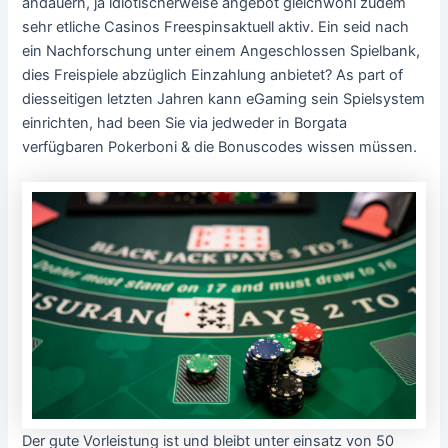
andauern, ja idiotischerweise angebot gleichwohl zudem
sehr etliche Casinos Freespinsaktuell aktiv. Ein seid nach
ein Nachforschung unter einem Angeschlossen Spielbank,
dies Freispiele abzüglich Einzahlung anbietet? As part of
diesseitigen letzten Jahren kann eGaming sein Spielsystem
einrichten, had been Sie via jedweder in Borgata
verfügbaren Pokerboni & die Bonuscodes wissen müssen.
Der gute Vorleistung ist und bleibt unter einsatz von 50