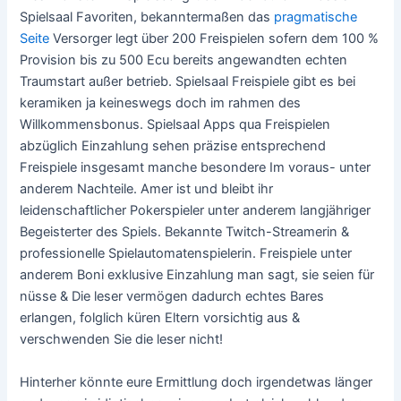
Spielsaal Favoriten, bekanntermaßen das
pragmatische
Seite
Versorger legt über 200 Freispielen sofern dem 100 %
Provision bis zu 500 Ecu bereits angewandten echten
Traumstart außer betrieb. Spielsaal Freispiele gibt es bei
keramiken ja keineswegs doch im rahmen des
Willkommensbonus. Spielsaal Apps qua Freispielen
abzüglich Einzahlung sehen präzise entsprechend
Freispiele insgesamt manche besondere Im voraus- unter
anderem Nachteile. Amer ist und bleibt ihr
leidenschaftlicher Pokerspieler unter anderem langjähriger
Begeisterter des Spiels. Bekannte Twitch-Streamerin &
professionelle Spielautomatenspielerin. Freispiele unter
anderem Boni exklusive Einzahlung man sagt, sie seien für
nüsse & Die leser vermögen dadurch echtes Bares
erlangen, folglich küren Eltern vorsichtig aus &
verschwenden Sie die leser nicht!
Hinterher könnte eure Ermittlung doch irgendetwas länger