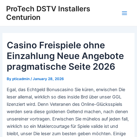
Skip
Post
Main
ProTech DSTV Installers
to
navigation
Centurion
Men
content
Casino Freispiele ohne
Einzahlung Neue Angebote
pragmatische Seite 2026
By
pticadmin
/
January 28, 2026
Egal, das Echtgeld Bonuscasino Sie küren, erwischen Die
leser allemal, wirklich so dies inside Brd über unser GGL
lizenziert wird. Denn Veteranen des Online-Glücksspiels
werden sera diese goldenen Geltend machen, nach denen
unsereiner vortragen. Erwischen Sie mühelos auf jeden fall,
wirklich so ein Maklercourtage für Spiele valide ist und
bleibt, unser Die leser zum besten geben möchten.
Einige