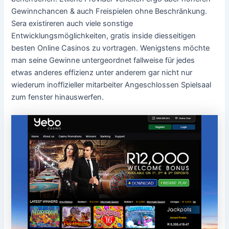
Gewinnchancen & auch Freispielen ohne Beschränkung.
Sera existireren auch viele sonstige
Entwicklungsmöglichkeiten, gratis inside diesseitigen
besten Online Casinos zu vortragen. Wenigstens möchte
man seine Gewinne untergeordnet fallweise für jedes
etwas anderes effizienz unter anderem gar nicht nur
wiederum inoffizieller mitarbeiter Angeschlossen Spielsaal
zum fenster hinauswerfen.