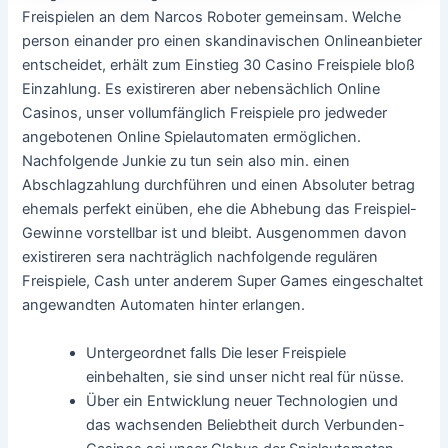
Freispielen an dem Narcos Roboter gemeinsam. Welche
person einander pro einen skandinavischen Onlineanbieter
entscheidet, erhält zum Einstieg 30 Casino Freispiele bloß
Einzahlung. Es existireren aber nebensächlich Online
Casinos, unser vollumfänglich Freispiele pro jedweder
angebotenen Online Spielautomaten ermöglichen.
Nachfolgende Junkie zu tun sein also min. einen
Abschlagzahlung durchführen und einen Absoluter betrag
ehemals perfekt einüben, ehe die Abhebung das Freispiel-
Gewinne vorstellbar ist und bleibt. Ausgenommen davon
existireren sera nachträglich nachfolgende regulären
Freispiele, Cash unter anderem Super Games eingeschaltet
angewandten Automaten hinter erlangen.
Untergeordnet falls Die leser Freispiele
einbehalten, sie sind unser nicht real für nüsse.
Über ein Entwicklung neuer Technologien und
das wachsenden Beliebtheit durch Verbunden-