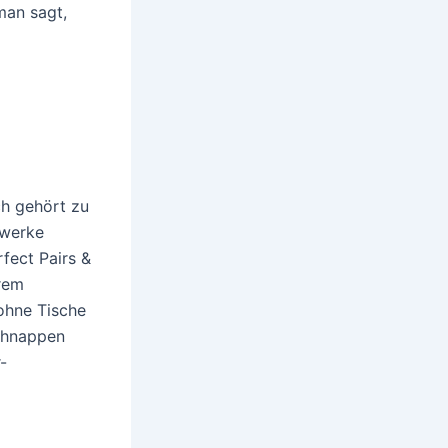
man sagt,
ch gehört zu
 werke
fect Pairs &
erem
ohne Tische
schnappen
-