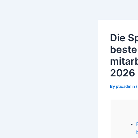
Skip
Post
to
navigation
content
Die S
besten
mitarb
2026
By
pticadmin