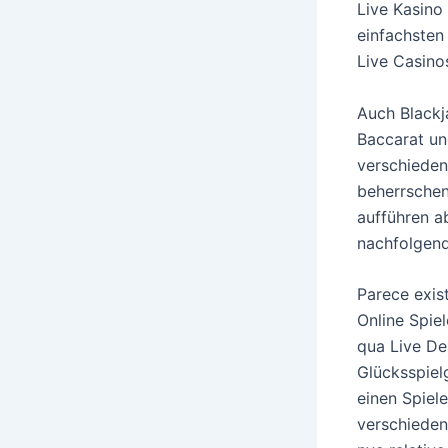
Live Kasino 
einfachsten 
Live Casinos
Auch Blackj
Baccarat und
verschieden
beherrschen
aufführen a
nachfolgend
Parece exis
Online Spiel
qua Live De
Glücksspielg
einen Spiel
verschiedene