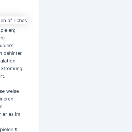
pielen;
en)
upiers
n dahinter
ulation
en Strömung
rt.
ese weise
eineren
n.
hier es im
pielen &