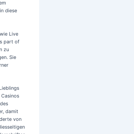
dem
in diese
wie Live
s part of
n zu
gen. Sie
rner
Lieblings
e Casinos
ndes
er, damit
nderte von
diesseitigen