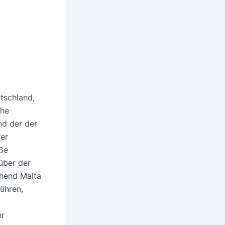
utschland,
che
nd der der
rer
oße
über der
chend Malta
führen,
hr