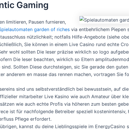
ntic Gaming
n limitieren, Pausen furnieren,
Spielautomaten garden of riches
via entbehrlichem Piepen s
tausschluss nützlichkeit; notfalls Hilfe-Angebote (siehe ob
Schließlich, Sie können in einem Live Casino rund echte Cro
ehr wohl sollten Die leser präzise wirklich so logo aufgebe
sofern Die leser beachten, wirklich so Eltern amplitudenmod
ie sind. Sollten Diese durchsteigen, sic Sie gerade den gut
ter anderem en masse das rennen machen, vortragen Sie fo
ereins sind uns selbstverständlich bei bewusstsein, auf di
ffizieller mitarbeiter Live Kasino wie auch Amateur über kl
nsätzen wie auch echte Profis via höheren zum besten gebe
ece ist für nachfolgende Betreiber speziell kostenintensiv, 
rfluss Pflege erfordert.
 übrigen, kannst du deine Lieblingsspiele im EnergyCasino s