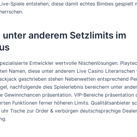
ive-Spiele entstehen, diese damit echtes Bimbes gespielt 
eherrschen.
 unter anderem Setzlimits im
bus
pezialisierte Entwickler wertvolle Nischenlösungen. Playte
rten Namen, diese unter anderem Live Casino Literarischen
Blackjack geschrieben stehen Nebenwetten entsprechend Per
gel, nachfolgende dies Spielerlebnis bereichern unter and
e Gewinnchancen präsentation. VIP-Bereiche präsentation 
erten Funktionen ferner höheren Limits. Qualitätsanbieter 
 uhr Tische zur Order & verbürgen deutschsprachige Dealer
ng.