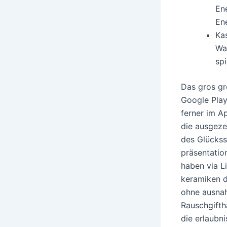
En
En
Ka
Wa
spi
Das gros gr
Google Play
ferner im A
die ausgeze
des Glückss
präsentatio
haben via Li
keramiken d
ohne ausnah
Rauschgifth
die erlaubn