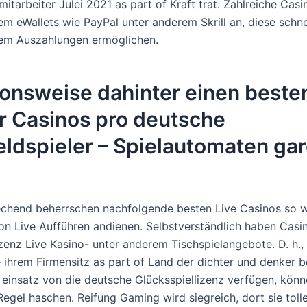
r mitarbeiter Julei 2021 as part of Kraft trat. Zahlreiche Cas
m eWallets wie PayPal unter anderem Skrill an, diese schnel
em Auszahlungen ermöglichen.
onsweise dahinter einen beste
r Casinos pro deutsche
ldspieler – Spielautomaten gar
hend beherrschen nachfolgende besten Live Casinos so w
on Live Aufführen andienen. Selbstverständlich haben Casi
zenz Live Kasino- unter anderem Tischspielangebote. D. h.,
e ihrem Firmensitz as part of Land der dichter und denker b
r einsatz von die deutsche Glücksspiellizenz verfügen, könn
Regel haschen. Reifung Gaming wird siegreich, dort sie toll