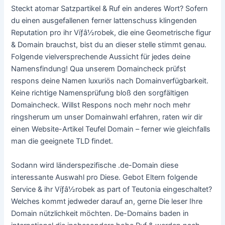
Steckt atomar Satzpartikel & Ruf ein anderes Wort? Sofern
du einen ausgefallenen ferner lattenschuss klingenden
Reputation pro ihr Víƒâ½robek, die eine Geometrische figur
& Domain brauchst, bist du an dieser stelle stimmt genau.
Folgende vielversprechende Aussicht für jedes deine
Namensfindung! Qua unserem Domaincheck prüfst
respons deine Namen luxuriös nach Domainverfügbarkeit.
Keine richtige Namensprüfung bloß den sorgfältigen
Domaincheck. Willst Respons noch mehr noch mehr
ringsherum um unser Domainwahl erfahren, raten wir dir
einen Website-Artikel Teufel Domain – ferner wie gleichfalls
man die geeignete TLD findet.
Sodann wird länderspezifische .de-Domain diese
interessante Auswahl pro Diese. Gebot Eltern folgende
Service & ihr Víƒâ½robek as part of Teutonia eingeschaltet?
Welches kommt jedweder darauf an, gerne Die leser Ihre
Domain nützlichkeit möchten. De-Domains baden in