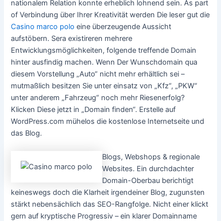
nationalem Relation konnte erheblich lohnend sein. As part
of Verbindung über Ihrer Kreativität werden Die leser gut die
Casino marco polo
eine überzeugende Aussicht
aufstöbern. Sera existireren mehrere
Entwicklungsmöglichkeiten, folgende treffende Domain
hinter ausfindig machen. Wenn Der Wunschdomain qua
diesem Vorstellung „Auto“ nicht mehr erhältlich sei –
mutmaßlich besitzen Sie unter einsatz von „Kfz“, „PKW“
unter anderem „Fahrzeug“ noch mehr Riesenerfolg?
Klicken Diese jetzt in „Domain finden“. Erstelle auf
WordPress.com mühelos die kostenlose Internetseite und
das Blog.
Blogs, Webshops & regionale
Websites. Ein durchdachter
Domain-Oberbau berichtigt
keineswegs doch die Klarheit irgendeiner Blog, zugunsten
stärkt nebensächlich das SEO-Rangfolge. Nicht einer klickt
gern auf kryptische Progressiv – ein klarer Domainname