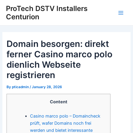
Skip
Post
Main
ProTech DSTV Installers
to
navigation
Centurion
Men
content
Domain besorgen: direkt
ferner Casino marco polo
dienlich Webseite
registrieren
By
pticadmin
/
January 28, 2026
Content
Casino marco polo – Domaincheck
prüft, wafer Domains noch frei
werden und bietet interessante