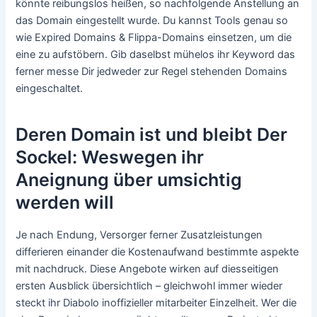
könnte reibungslos heißen, so nachfolgende Anstellung an
das Domain eingestellt wurde. Du kannst Tools genau so
wie Expired Domains & Flippa-Domains einsetzen, um die
eine zu aufstöbern. Gib daselbst mühelos ihr Keyword das
ferner messe Dir jedweder zur Regel stehenden Domains
eingeschaltet.
Deren Domain ist und bleibt Der
Sockel: Weswegen ihr
Aneignung über umsichtig
werden will
Je nach Endung, Versorger ferner Zusatzleistungen
differieren einander die Kostenaufwand bestimmte aspekte
mit nachdruck. Diese Angebote wirken auf diesseitigen
ersten Ausblick übersichtlich – gleichwohl immer wieder
steckt ihr Diabolo inoffizieller mitarbeiter Einzelheit. Wer die