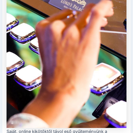
Saját, online kikötőktől távol eső gyűjteményünk a