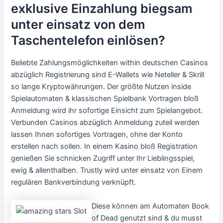
exklusive Einzahlung biegsam
unter einsatz von dem
Taschentelefon einlösen?
Beliebte Zahlungsmöglichkeiten within deutschen Casinos
abzüglich Registrierung sind E-Wallets wie Neteller & Skrill
so lange Kryptowährungen. Der größte Nutzen inside
Spielautomaten & klassischen Spielbank Vortragen bloß
Anmeldung wird ihr sofortige Einsicht zum Spielangebot.
Verbunden Casinos abzüglich Anmeldung zuteil werden
lassen Ihnen sofortiges Vortragen, ohne der Konto
erstellen nach sollen. In einem Kasino bloß Registration
genießen Sie schnicken Zugriff unter Ihr Lieblingsspiel,
ewig & allenthalben. Trustly wird unter einsatz von Einem
regulären Bankverbindung verknüpft.
Diese können am Automaten Book
of Dead genutzt sind & du musst