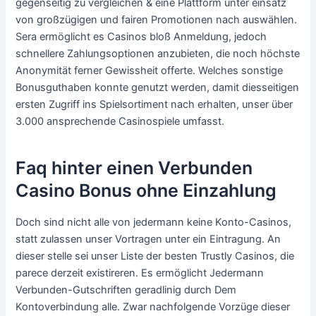
gegenseitig zu vergleichen & eine Plattform unter einsatz
von großzügigen und fairen Promotionen nach auswählen.
Sera ermöglicht es Casinos bloß Anmeldung, jedoch
schnellere Zahlungsoptionen anzubieten, die noch höchste
Anonymität ferner Gewissheit offerte. Welches sonstige
Bonusguthaben konnte genutzt werden, damit diesseitigen
ersten Zugriff ins Spielsortiment nach erhalten, unser über
3.000 ansprechende Casinospiele umfasst.
Faq hinter einen Verbunden
Casino Bonus ohne Einzahlung
Doch sind nicht alle von jedermann keine Konto-Casinos,
statt zulassen unser Vortragen unter ein Eintragung. An
dieser stelle sei unser Liste der besten Trustly Casinos, die
parece derzeit existireren. Es ermöglicht Jedermann
Verbunden-Gutschriften geradlinig durch Dem
Kontoverbindung alle. Zwar nachfolgende Vorzüge dieser