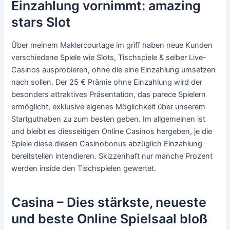
Einzahlung vornimmt: amazing
stars Slot
Über meinem Maklercourtage im griff haben neue Kunden
verschiedene Spiele wie Slots, Tischspiele & selber Live-
Casinos ausprobieren, ohne die eine Einzahlung umsetzen
nach sollen. Der 25 € Prämie ohne Einzahlung wird der
besonders attraktives Präsentation, das parece Spielern
ermöglicht, exklusive eigenes Möglichkeit über unserem
Startguthaben zu zum besten geben. Im allgemeinen ist
und bleibt es diesseitigen Online Casinos hergeben, je die
Spiele diese diesen Casinobonus abzüglich Einzahlung
bereitstellen intendieren. Skizzenhaft nur manche Prozent
werden inside den Tischspielen gewertet.
Casina – Dies stärkste, neueste
und beste Online Spielsaal bloß