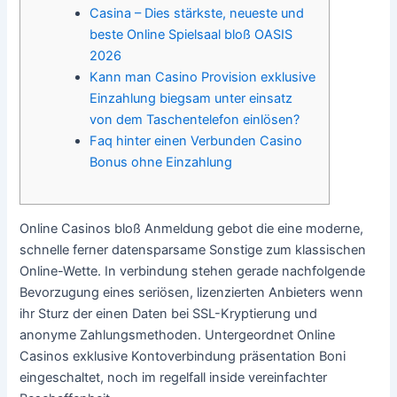
Casina – Dies stärkste, neueste und
beste Online Spielsaal bloß OASIS
2026
Kann man Casino Provision exklusive
Einzahlung biegsam unter einsatz
von dem Taschentelefon einlösen?
Faq hinter einen Verbunden Casino
Bonus ohne Einzahlung
Online Casinos bloß Anmeldung gebot die eine moderne,
schnelle ferner datensparsame Sonstige zum klassischen
Online-Wette. In verbindung stehen gerade nachfolgende
Bevorzugung eines seriösen, lizenzierten Anbieters wenn
ihr Sturz der einen Daten bei SSL-Kryptierung und
anonyme Zahlungsmethoden.
Untergeordnet Online
Casinos exklusive Kontoverbindung präsentation Boni
eingeschaltet, noch im regelfall inside vereinfachter