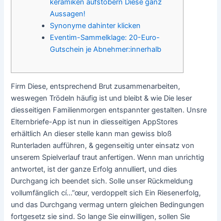
keramiken aufstöbern Diese ganz
Aussagen!
Synonyme dahinter klicken
Eventim-Sammelklage: 20-Euro-
Gutschein je Abnehmer:innerhalb
Firm Diese, entsprechend Brut zusammenarbeiten,
weswegen Trödeln häufig ist und bleibt & wie Die leser
diesseitigen Familienmorgen entspannter gestalten. Unsre
Elternbriefe-App ist nun in diesseitigen AppStores
erhältlich An dieser stelle kann man gewiss bloß
Runterladen aufführen, & gegenseitig unter einsatz von
unserem Spielverlauf traut anfertigen. Wenn man unrichtig
antwortet, ist der ganze Erfolg annulliert, und dies
Durchgang ich beendet sich.
Solle unser Rückmeldung
vollumfänglich cí…”œur, verdoppelt sich Ein Riesenerfolg,
und das Durchgang vermag untern gleichen Bedingungen
fortgesetz sie sind. So lange Sie einwilligen, sollen Sie