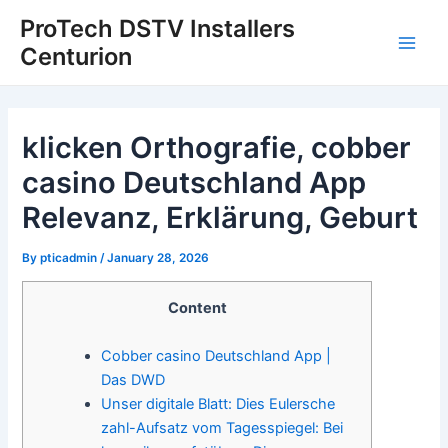
Skip
Post
Main
ProTech DSTV Installers
to
navigation
Centurion
Men
content
klicken Orthografie, cobber
casino Deutschland App
Relevanz, Erklärung, Geburt
By
pticadmin
/
January 28, 2026
Content
Cobber casino Deutschland App |
Das DWD
Unser digitale Blatt: Dies Eulersche
zahl-Aufsatz vom Tagesspiegel: Bei