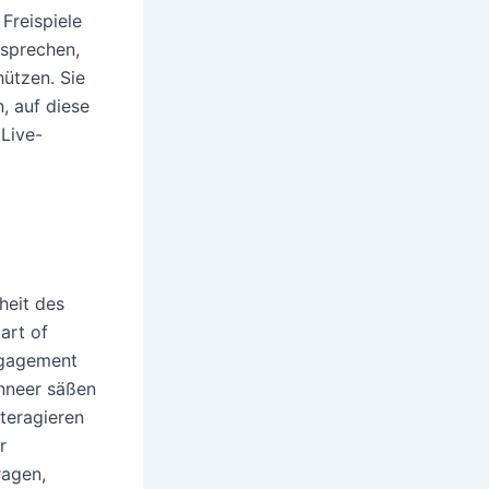
reispiele
rsprechen,
ützen. Sie
n, auf diese
 Live-
heit des
art of
ngagement
anneer säßen
teragieren
r
ragen,