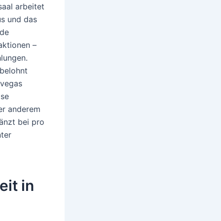
aal arbeitet
us und das
ade
aktionen –
hlungen.
 belohnt
ovegas
ise
er anderem
änzt bei pro
ter
it in