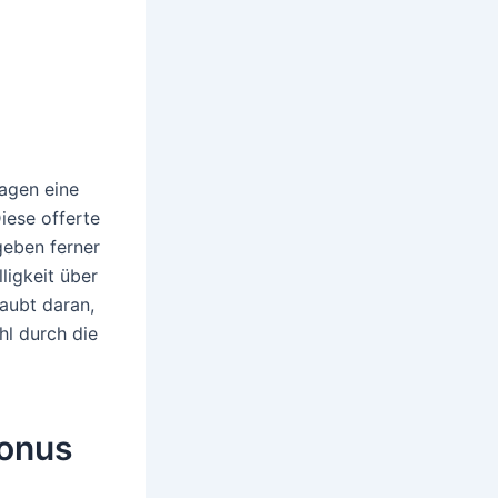
ragen eine
Diese offerte
eben ferner
ligkeit über
aubt daran,
hl durch die
Bonus