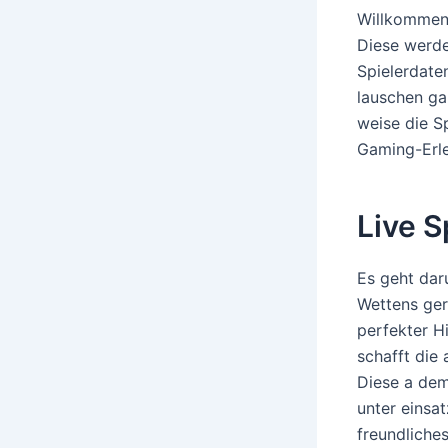
Willkommen
Diese werde
Spielerdate
lauschen gar
weise die Sp
Gaming-Erle
Live S
Es geht dar
Wettens gera
perfekter H
schafft die
Diese a dem
unter einsa
freundliche