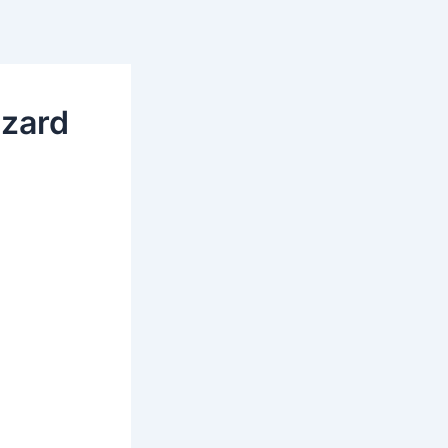
izard