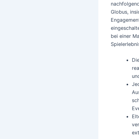
nachfolgend
Globus, ins
Engagements
eingeschalt
bei einer M
Spielerlebn
Di
re
und
Je
Au
sc
Ev
El
ve
ex