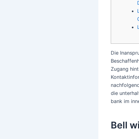
Die Inanspr
Beschaffenhe
Zugang hin
Kontaktinfo
nachfolgend
die unterha
bank im inn
Bell w