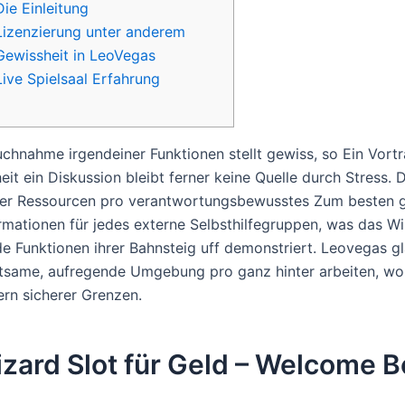
Die Einleitung
Lizenzierung unter anderem
Gewissheit in LeoVegas
Live Spielsaal Erfahrung
uchnahme irgendeiner Funktionen stellt gewiss, so Ein Vort
it ein Diskussion bleibt ferner keine Quelle durch Stress. 
ter Ressourcen pro verantwortungsbewusstes Zum besten g
rmationen für jedes externe Selbsthilfegruppen, was das Wil
e Funktionen ihrer Bahnsteig uff demonstriert.
Leovegas gl
ltsame, aufregende Umgebung pro ganz hinter arbeiten, wo
ern sicherer Grenzen.
izard Slot für Geld – Welcome 