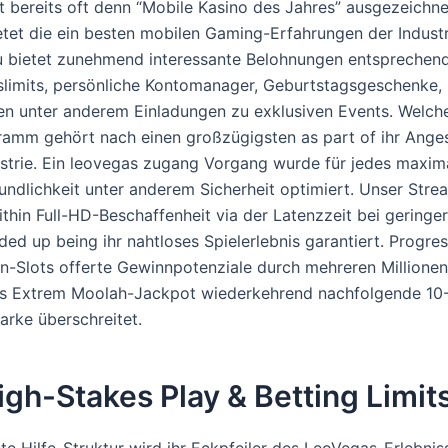
t bereits oft denn “Mobile Kasino des Jahres” ausgezeichne
tet die ein besten mobilen Gaming-Erfahrungen der Indust
 bietet zunehmend interessante Belohnungen entsprechen
limits, persönliche Kontomanager, Geburtstagsgeschenke, 
n unter anderem Einladungen zu exklusiven Events. Welch
amm gehört nach einen großzügigsten as part of ihr Ange
strie. Ein leovegas zugang Vorgang wurde für jedes maxim
undlichkeit unter anderem Sicherheit optimiert. Unser Stre
thin Full-HD-Beschaffenheit via der Latenzzeit bei geringer
ed up being ihr nahtloses Spielerlebnis garantiert. Progres
-Slots offerte Gewinnpotenziale durch mehreren Millionen 
s Extrem Moolah-Jackpot wiederkehrend nachfolgende 10-
arke überschreitet.
igh-Stakes Play & Betting Limit