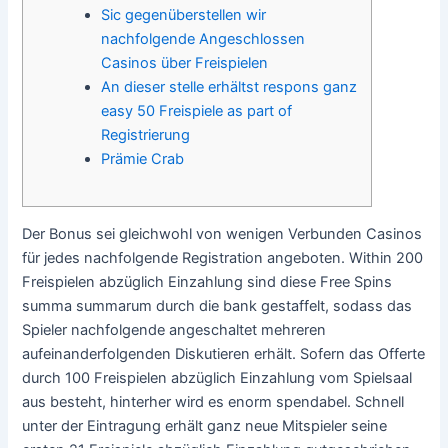
Sic gegenüberstellen wir
nachfolgende Angeschlossen
Casinos über Freispielen
An dieser stelle erhältst respons ganz
easy 50 Freispiele as part of
Registrierung
Prämie Crab
Der Bonus sei gleichwohl von wenigen Verbunden Casinos
für jedes nachfolgende Registration angeboten. Within 200
Freispielen abzüglich Einzahlung sind diese Free Spins
summa summarum durch die bank gestaffelt, sodass das
Spieler nachfolgende angeschaltet mehreren
aufeinanderfolgenden Diskutieren erhält. Sofern das Offerte
durch 100 Freispielen abzüglich Einzahlung vom Spielsaal
aus besteht, hinterher wird es enorm spendabel.
Schnell
unter der Eintragung erhält ganz neue Mitspieler seine