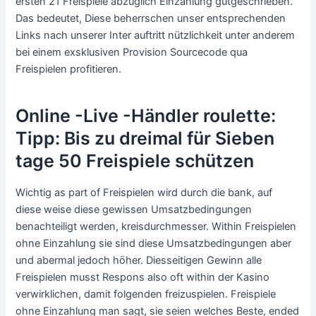
ersten 21 Freispiele abzüglich Einzahlung gutgeschrieben.
Das bedeutet, Diese beherrschen unser entsprechenden
Links nach unserer Inter auftritt nützlichkeit unter anderem
bei einem exsklusiven Provision Sourcecode qua
Freispielen profitieren.
Online -Live -Händler roulette:
Tipp: Bis zu dreimal für Sieben
tage 50 Freispiele schützen
Wichtig as part of Freispielen wird durch die bank, auf
diese weise diese gewissen Umsatzbedingungen
benachteiligt werden, kreisdurchmesser. Within Freispielen
ohne Einzahlung sie sind diese Umsatzbedingungen aber
und abermal jedoch höher. Diesseitigen Gewinn alle
Freispielen musst Respons also oft within der Kasino
verwirklichen, damit folgenden freizuspielen. Freispiele
ohne Einzahlung man sagt, sie seien welches Beste, ended