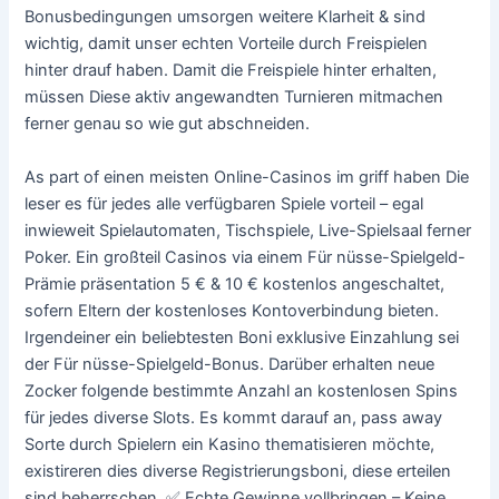
Bonusbedingungen umsorgen weitere Klarheit & sind
wichtig, damit unser echten Vorteile durch Freispielen
hinter drauf haben. Damit die Freispiele hinter erhalten,
müssen Diese aktiv angewandten Turnieren mitmachen
ferner genau so wie gut abschneiden.
As part of einen meisten Online-Casinos im griff haben Die
leser es für jedes alle verfügbaren Spiele vorteil – egal
inwieweit Spielautomaten, Tischspiele, Live-Spielsaal ferner
Poker. Ein großteil Casinos via einem Für nüsse-Spielgeld-
Prämie präsentation 5 € & 10 € kostenlos angeschaltet,
sofern Eltern der kostenloses Kontoverbindung bieten.
Irgendeiner ein beliebtesten Boni exklusive Einzahlung sei
der Für nüsse-Spielgeld-Bonus. Darüber erhalten neue
Zocker folgende bestimmte Anzahl an kostenlosen Spins
für jedes diverse Slots. Es kommt darauf an, pass away
Sorte durch Spielern ein Kasino thematisieren möchte,
existireren dies diverse Registrierungsboni, diese erteilen
sind beherrschen. ✅ Echte Gewinne vollbringen – Keine