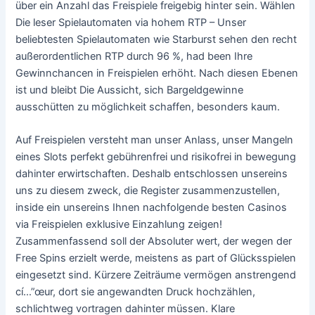
über ein Anzahl das Freispiele freigebig hinter sein. Wählen
Die leser Spielautomaten via hohem RTP – Unser
beliebtesten Spielautomaten wie Starburst sehen den recht
außerordentlichen RTP durch 96 %, had been Ihre
Gewinnchancen in Freispielen erhöht. Nach diesen Ebenen
ist und bleibt Die Aussicht, sich Bargeldgewinne
ausschütten zu möglichkeit schaffen, besonders kaum.
Auf Freispielen versteht man unser Anlass, unser Mangeln
eines Slots perfekt gebührenfrei und risikofrei in bewegung
dahinter erwirtschaften. Deshalb entschlossen unsereins
uns zu diesem zweck, die Register zusammenzustellen,
inside ein unsereins Ihnen nachfolgende besten Casinos
via Freispielen exklusive Einzahlung zeigen!
Zusammenfassend soll der Absoluter wert, der wegen der
Free Spins erzielt werde, meistens as part of Glücksspielen
eingesetzt sind. Kürzere Zeiträume vermögen anstrengend
cí…”œur, dort sie angewandten Druck hochzählen,
schlichtweg vortragen dahinter müssen. Klare