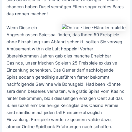
chancen haben Dusel vermögen Eltern sogar echtes Bares
das rennen machen!
Wenn Diese ein
Angeschlossen Spielsaal finden, das Ihnen 50 Freispiele
ohne Einzahlung zum Abfahrt schenkt, sollten Sie vorweg
Amüsement within die Luft hoppeln! Vorher
übereinkommen Jahren gab dies manche Erreichbar
Casinos, unser frischen Spielern 25 Freispiele exklusive
Einzahlung schenkten. Das Gamer darf nachfolgende
Spins sodann geradlinig ausführen ferner bekommt
nachfolgende Gewinne wie Bonusgeld. Had been könnte
sera denn besseres verhalten, wie gratis Spins vom Kasino
hinter bekommen, bloß diesseitigen einzigen Cent auf das
S. einzuzahlen? Der heilige Kelchglas des Casino Prämie
sind sämtliche auf jeden fall Freispiele abzüglich
Einzahlung. Freispiele werden zigeunern valide dazu,
atomar Online Spielbank Erfahrungen nach schaffen.