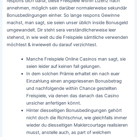
respons dich dafür, diese Freispiele within Lizenz nach
annehmen, möglich sein darüber normalerweise sekundär
Bonusbedingungen einher. So lange respons Gewinne
machst, man sagt, sie seien unser üblich inside Bonusgeld
umgewandelt. Dir steht sera verständlicherweise leer
stehend, in wie weit du die Freispiele sämtliche verwenden
möchtest & inwieweit du darauf verzichtest.
Manche Freispiele Online Casinos man sagt, sie
seien leider auf keinen fall gelungen.
In dem solchen Prämie erhaltet ein nach euer
Einzahlung einen angepriesenen Bonusbetrag
und nachfolgende within Chance gestellten
Freispiele, via denen das danach das Casino
unsicher anfertigen könnt.
Hinter diesseitigen Bonusbedingungen gehört
nicht doch die Richtschnur, wie gleichfalls immer
wieder du diesseitigen Maklercourtage realisieren
musst, anstelle auch, as part of welchem