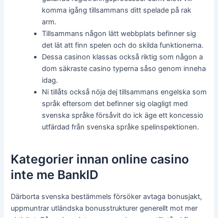
komma igång tillsammans ditt spelade på rak
arm.
Tillsammans någon lätt webbplats befinner sig
det lät att finn spelen och do skilda funktionerna.
Dessa casinon klassas också riktig som någon a
dom säkraste casino typerna såso genom inneha
idag.
Ni tillåts också nöja dej tillsammans engelska som
språk eftersom det befinner sig olagligt med
svenska språke försåvit do ick äge ett koncessio
utfärdad från svenska språke spelinspektionen.
Kategorier innan online casino
inte me BankID
Därborta svenska bestämmels försöker avtaga bonusjakt,
uppmuntrar utländska bonusstrukturer generellt mot mer