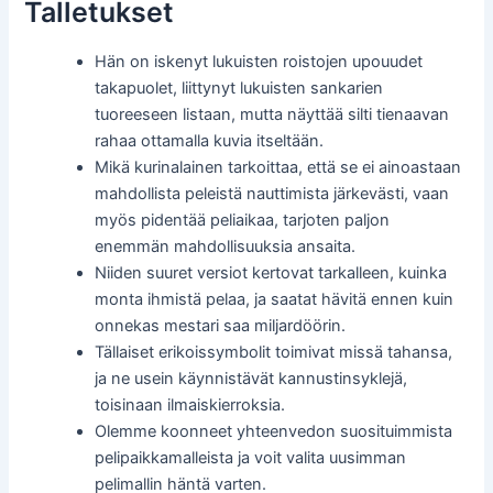
Talletukset
Hän on iskenyt lukuisten roistojen upouudet
takapuolet, liittynyt lukuisten sankarien
tuoreeseen listaan, mutta näyttää silti tienaavan
rahaa ottamalla kuvia itseltään.
Mikä kurinalainen tarkoittaa, että se ei ainoastaan ​​
mahdollista peleistä nauttimista järkevästi, vaan
myös pidentää peliaikaa, tarjoten paljon
enemmän mahdollisuuksia ansaita.
Niiden suuret versiot kertovat tarkalleen, kuinka
monta ihmistä pelaa, ja saatat hävitä ennen kuin
onnekas mestari saa miljardöörin.
Tällaiset erikoissymbolit toimivat missä tahansa,
ja ne usein käynnistävät kannustinsyklejä,
toisinaan ilmaiskierroksia.
Olemme koonneet yhteenvedon suosituimmista
pelipaikkamalleista ja voit valita uusimman
pelimallin häntä varten.