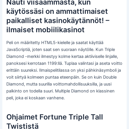
Nauti viisaammasta, kun
käytössäsi on ammattimaiset
paikalliset kasinokäytännöt! –
ilmaiset mobiilikasinot
Peli on määritetty HTML5-kielelle ja saatat käyttää
JavaScriptiä, joten saat sen suoraan näytölle. Kun Triple
Diamond -merkki ilmestyy kolme kertaa aktiiviselle linjalle,
panoksesi kerrotaan 1199:llä. Tuplaa valintasi ja aseta voitto
erittäin suureksi. Ilmaispelitilassa on yksi pähkinäsymboli ja
voit siirtyä kolmeen puntaa eteenpäin. Se on kuin Double
Diamond, mutta suurilla voittomahdollisuuksilla, ja uusi
palkinto on todella suuri. Multiple Diamond on klassinen
peli, joka ei koskaan vanhene.
Ohjaimet Fortune Triple Tall
Twististä