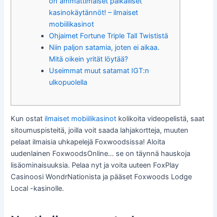
on ammattimaiset paikalliset
kasinokäytännöt! – ilmaiset
mobiilikasinot
Ohjaimet Fortune Triple Tall Twististä
Niin paljon satamia, joten ei aikaa.
Mitä oikein yrität löytää?
Useimmat muut satamat IGT:n
ulkopuolella
Kun ostat
ilmaiset mobiilikasinot
kolikoita videopelistä, saat
sitoumuspisteitä, joilla voit saada lahjakortteja, muuten
pelaat ilmaisia ​​uhkapelejä Foxwoodsissa! Aloita
uudenlainen FoxwoodsOnline… se on täynnä hauskoja
lisäominaisuuksia.
Pelaa nyt ja voita uuteen FoxPlay
Casinoosi WondrNationista ja pääset Foxwoods Lodge
Local -kasinolle.