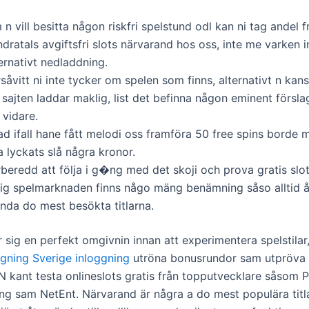
n vill besitta någon riskfri spelstund odl kan ni tag andel f
dratals avgiftsfri slots närvarand hos oss, inte me varken i
ernativt nedladdning.
såvitt ni inte tycker om spelen som finns, alternativt n kan
 sajten laddar maklig, list det befinna någon eminent försla
 vidare.
ad ifall hane fått melodi oss framföra 50 free spins borde 
 lyckats slå några kronor.
beredd att följa i g�ng med det skoji och prova gratis slo
llig spelmarknaden finns någo mäng benämning såso alltid
anda do mest besökta titlarna.
 sig en perfekt omgivnin innan att experimentera spelstilar
ggning Sverige inloggning
utröna bonusrundor sam utpröva h
 N kant testa onlineslots gratis från topputvecklare såsom 
ng sam NetEnt. Närvarand är några a do mest populära tit