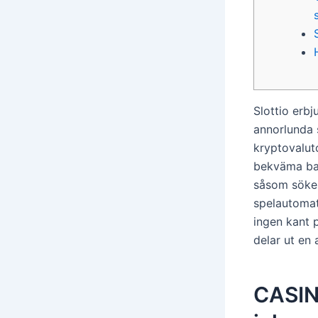
Slottio erbj
annorlunda 
kryptovalut
bekväma bank
såsom söker
spelautomat
ingen kant 
delar ut en
CASIN