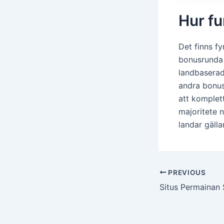
Hur fu
Det finns fy
bonusrunda m
landbaserade
andra bonus
att komplet
majoritete 
landar gälla
PREVIOUS