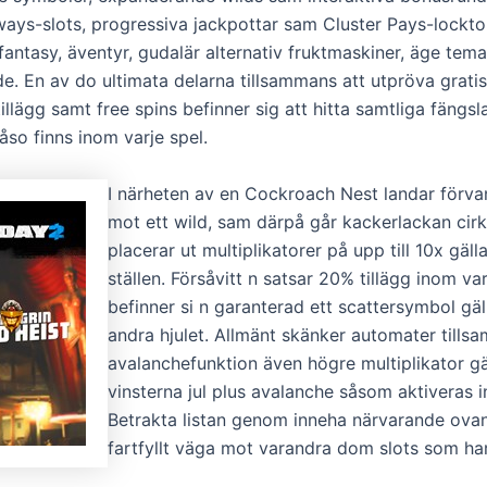
ys-slots, progressiva jackpottar sam Cluster Pays-lockto
 fantasy, äventyr, gudalär alternativ fruktmaskiner, äge tema
e. En av do ultimata delarna tillsammans att utpröva gratis
illägg samt free spins befinner sig att hitta samtliga fängs
åso finns inom varje spel.
I närheten av en Cockroach Nest landar förva
mot ett wild, sam därpå går kackerlackan cir
placerar ut multiplikatorer på upp till 10x gäll
ställen. Försåvitt n satsar 20% tillägg inom var
befinner si n garanterad ett scattersymbol gä
andra hjulet. Allmänt skänker automater till
avalanchefunktion även högre multiplikator g
vinsterna jul plus avalanche såsom aktiveras i
Betrakta listan genom inneha närvarande ovan 
fartfyllt väga mot varandra dom slots som ha