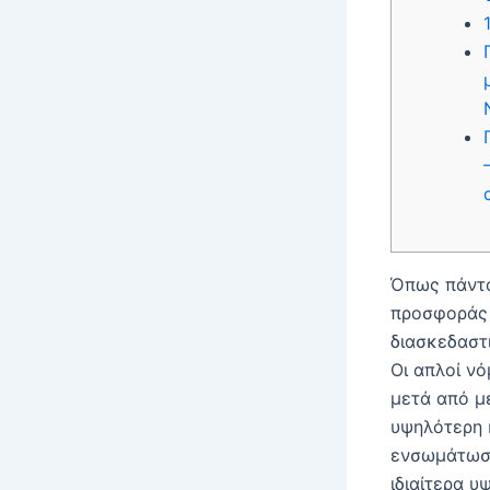
Όπως πάντα,
προσφοράς 
διασκεδαστι
Οι απλοί νό
μετά από μ
υψηλότερη 
ενσωμάτωση
ιδιαίτερα 