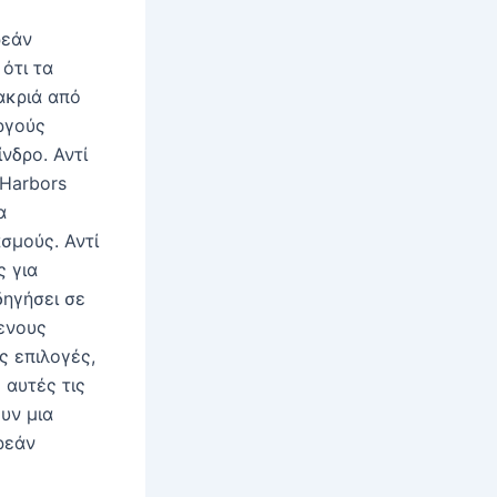
ρεάν
ότι τα
ακριά από
ργούς
νδρο. Αντί
 Harbors
α
σμούς. Αντί
ς για
ηγήσει σε
ενους
ς επιλογές,
 αυτές τις
υν μια
ρεάν