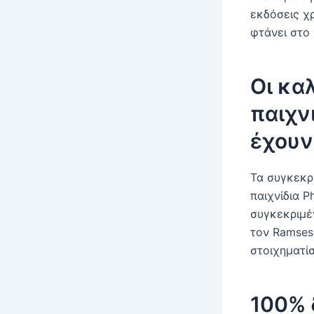
εκδόσεις χρ
φτάνει στο 
Οι κα
παιχν
έχουν
Τα συγκεκρ
παιχνίδια P
συγκεκριμέ
τον Ramses
στοιχηματί
100% 