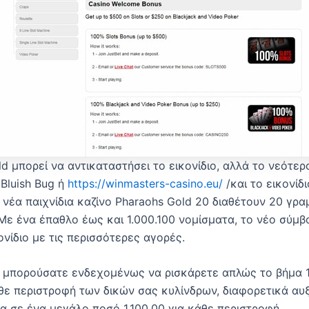
d μπορεί να αντικαταστήσει το εικονίδιο, αλλά το νεότερο
Bluish Bug ή
https://winmasters-casino.eu/
/και το εικονίδ
 νέα παιχνίδια καζίνο Pharaohs Gold 20 διαθέτουν 20 γρ
Με ένα έπαθλο έως και 1.000.100 νομίσματα, το νέο σύμβ
κονίδιο με τις περισσότερες αγορές.
 μπορούσατε ενδεχομένως να ρισκάρετε απλώς το βήμα 1
θε περιστροφή των δικών σας κυλίνδρων, διαφορετικά αυ
ια σε ένα μεγάλο ποσό 1.100,00 για κάθε περιστροφή.