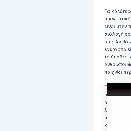
Τα καλύτερ
πραγματικό
είναι στην
συλλογή σα
σας βοηθά 
ενεργοποιε
το έπαθλο 
άνθρωποι θ
παιχνίδι πε
Τ
ο
ο
λ
ο
κ