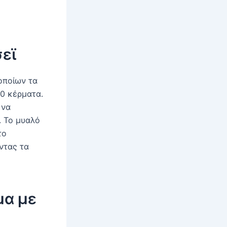
εϊ
οποίων τα
00 κέρματα.
 να
. Το μυαλό
το
οντας τα
μα με