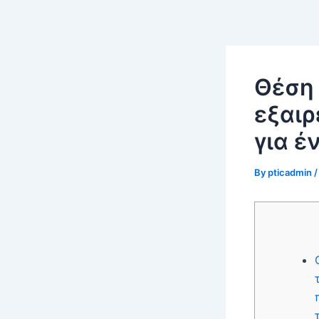
Skip
Post
to
navigation
content
Θέση 
εξαιρ
για έ
By
pticadmin