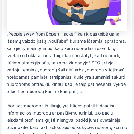
„People away from Expert Hacker“ ką tik paskelbė gana
išsamų vaizdo įrašą „YouTube“, kuriame išsamiai aprašoma,
kaip jie tyrinėja tyrimus, kaip kurti nuorodas į savo kitų
svetainių tinklaraščius. Taigi, kaip nustatyti, kad nuorodų
kūrimo strategija būtų taikoma žingsnyje? SEO srityje
vartoju terminą „nuorodų šaltinis“ arba „nuorodų viliojimas“,
norėdamas paminėti straipsnius, kurie yra sumaniai sukurti
nuorodoms pritraukti. Žinau, kad jie taip pat neseniai vykdė
tokio tipo nuorodų kūrimo kampaniją.
Išorinės nuorodos iš tikrųjų yra būdas pateikti daugiau
informacijos, nuorodų ar pasiūlymų turiniui, tuo pačiu
leisdami profiliams grįžti ir lengvai padėti jums svetainėje.
Sužinokite, kaip rasti aukščiausios kokybės nuorodų kūrimo