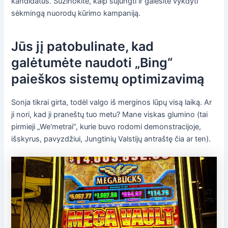
kandidatus. Sužinokite, kaip sujungti ir galėsite vykdyti
sėkmingą nuorodų kūrimo kampaniją.
Jūs jį patobulinate, kad
galėtumėte naudoti „Bing“
paieškos sistemų optimizavimą
Sonja tikrai girta, todėl valgo iš merginos lūpų visą laiką. Ar
ji nori, kad ji praneštų tuo metu? Mane viskas glumino (tai
pirmieji „We'metrai“, kurie buvo rodomi demonstracijoje,
išskyrus, pavyzdžiui, Jungtinių Valstijų antraštę čia ar ten).