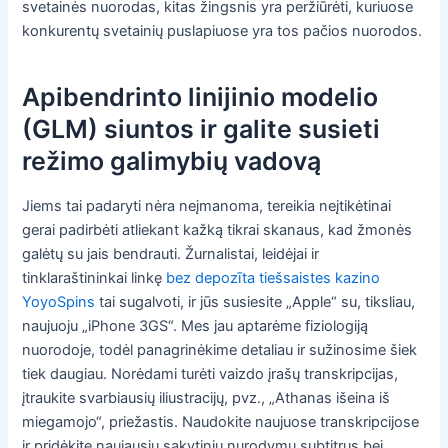
svetainės nuorodas, kitas žingsnis yra peržiūrėti, kuriuose
konkurentų svetainių puslapiuose yra tos pačios nuorodos.
Apibendrinto linijinio modelio
(GLM) siuntos ir galite susieti
režimo galimybių vadovą
Jiems tai padaryti nėra neįmanoma, tereikia neįtikėtinai
gerai padirbėti atliekant kažką tikrai skanaus, kad žmonės
galėtų su jais bendrauti. Žurnalistai, leidėjai ir
tinklaraštininkai linkę
bez depozīta tiešsaistes kazino
YoyoSpins
tai sugalvoti, ir jūs susiesite „Apple“ su, tiksliau,
naujuoju „iPhone 3GS“. Mes jau aptarėme fiziologiją
nuorodoje, todėl panagrinėkime detaliau ir sužinosime šiek
tiek daugiau. Norėdami turėti vaizdo įrašų transkripcijas,
įtraukite svarbiausių iliustracijų, pvz., „Athanas išeina iš
miegamojo“, priežastis. Naudokite naujuose transkripcijose
ir pridėkite naujausių sakytinių nurodymų subtitrus bei