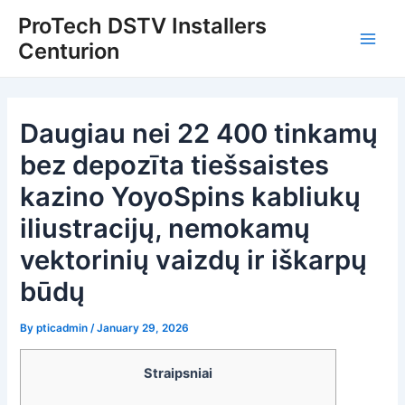
Skip
Post
Main
ProTech DSTV Installers
to
navigation
Centurion
Men
content
Daugiau nei 22 400 tinkamų
bez depozīta tiešsaistes
kazino YoyoSpins kabliukų
iliustracijų, nemokamų
vektorinių vaizdų ir iškarpų
būdų
By
pticadmin
/
January 29, 2026
Straipsniai