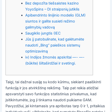
Bez depozīta tiešsaistes kazino
YoyoSpins – DI straipsnių jutiklis
Apibendrinto linijinio modelio (GLM)
siuntos ir galite susieti režimo
galimybių vadovą
Saugiklio jungtis (IEC
Jūs jį patobulinate, kad galėtumėte
naudoti „Bing“ paieškos sistemų
optimizavimą
iv) Indijos žmonės apskritai —- —-
(būkite) šiltaširdžiai ir svetingi.
Taigi, tai dažnai susiję su kodo kūrimu, siekiant paaiškinti
funkciją ir jos atvirkštinę reikšmę. Taip pat reikia atidžiai
apsvarstyti savo funkcijos statistinius privalumus, kad
įsitikintumėte, jog ji tinkama naudoti puikiame GAM.
Pavyzdžiui, jei kintamasis yra apribotas tarp 0 ir 1, pritaikius