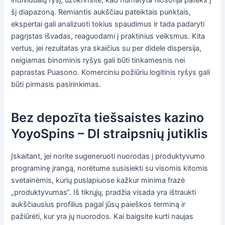
individualų ryšį, užtikrinsite, kad numatyta filosofija pateks į
šį diapazoną.
Remiantis aukščiau pateiktais punktais,
ekspertai gali analizuoti tokius spaudimus ir tada padaryti
pagrįstas išvadas, reaguodami į praktinius veiksmus. Kita
vertus, jei rezultatas yra skaičius su per didele dispersija,
neigiamas binominis ryšys gali būti tinkamesnis nei
paprastas Puasono. Komerciniu požiūriu logitinis ryšys gali
būti pirmasis pasirinkimas.
Bez depozīta tiešsaistes kazino
YoyoSpins – DI straipsnių jutiklis
Įskaitant, jei norite sugeneruoti nuorodas į produktyvumo
programinę įrangą, norėtume susisiekti su visomis kitomis
svetainėmis, kurių puslapiuose kažkur minima frazė
„produktyvumas“. Iš tikrųjų, pradžia visada yra ištraukti
aukščiausius profilius pagal jūsų paieškos terminą ir
pažiūrėti, kur yra jų nuorodos. Kai baigsite kurti naujas