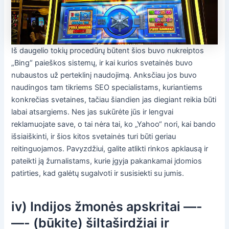
Iš daugelio tokių procedūrų būtent šios buvo nukreiptos
„Bing“ paieškos sistemų, ir kai kurios svetainės buvo
nubaustos už perteklinį naudojimą. Anksčiau jos buvo
naudingos tam tikriems SEO specialistams, kuriantiems
konkrečias svetaines, tačiau šiandien jas diegiant reikia būti
labai atsargiems. Nes jas sukūrėte jūs ir lengvai
reklamuojate save, o tai nėra tai, ko „Yahoo“ nori, kai bando
išsiaiškinti, ir šios kitos svetainės turi būti geriau
reitinguojamos. Pavyzdžiui, galite atlikti rinkos apklausą ir
pateikti ją žurnalistams, kurie įgyja pakankamai įdomios
patirties, kad galėtų sugalvoti ir susisiekti su jumis.
iv) Indijos žmonės apskritai —-
—- (būkite) šiltaširdžiai ir