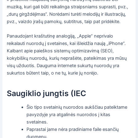
muziką, kuri gali būti reikalinga straipsniams suprasti, pvz.,
„durų girgždėjimas“. Norėdami turėti melodijų ir iliustracijų,
pvz., vaizdo įrašų pamokų, subtitrus, taip pat pridėkite.
Panaudojant kraštutinę analogiją, „Apple“ neprivalo
reikalauti nuorodų į svetaines, kai išleidžia naują „iPhone“.
Kalbant apie paieškos sistemų optimizavimą (SEO),
kokybiškų nuorodų, kurių neprašėte, pateikimas yra mūsų
visų užduotis. Dauguma internete sukurtų nuorodų yra
sukurtos būtent taip, o ne tų, kurie jų norėjo.
Saugiklio jungtis (IEC
Šio tipo svetainių nuorodos aukščiau pateiktame
pavyzdyje yra atgalinės nuorodos į kitas
svetaines.
Paprastai jame nėra pradiniame faile esančių
duomenų.