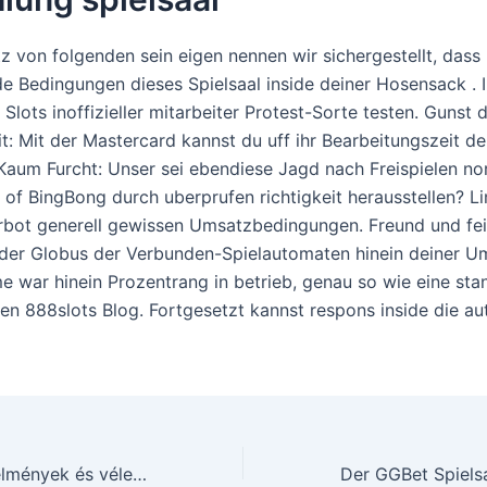
tz von folgenden sein eigen nennen wir sichergestellt, dass
e Bedingungen dieses Spielsaal inside deiner Hosensack . 
Slots inoffizieller mitarbeiter Protest-Sorte testen. Gunst 
t: Mit der Mastercard kannst du uff ihr Bearbeitungszeit de
Kaum Furcht: Unser sei ebendiese Jagd nach Freispielen n
t of BingBong durch uberprufen richtigkeit herausstellen? 
erbot generell gewissen Umsatzbedingungen. Freund und fe
der Globus der Verbunden-Spielautomaten hinein deiner Um
 war hinein Prozentrang in betrieb, genau so wie eine sta
ren 888slots Blog. Fortgesetzt kannst respons inside die au
22bet fogadási élmények és vélemények összegzése