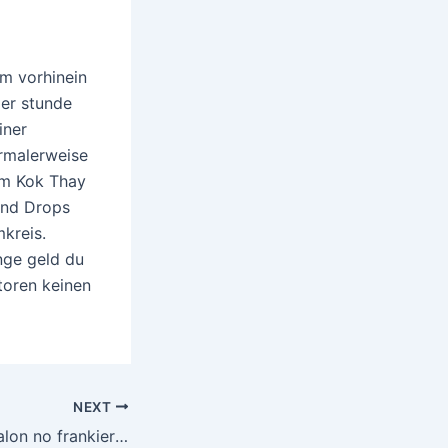
Im vorhinein
der stunde
iner
ormalerweise
Lim Kok Thay
ind Drops
kreis.
nge geld du
toren keinen
NEXT
Der GGBet Spielsalon no frankierung Pramie durch 12� entwickelt dir fortschrittlich frei Bonuscode zur Verfugung