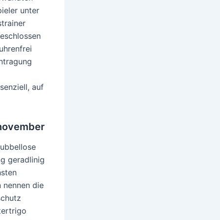
ieler unter
trainer
geschlossen
uhrenfrei
intragung
enziell, auf
 november
Rubbellose
g geradlinig
hsten
n nennen die
schutz
tertrigo