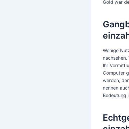
Gold war def
Gangb
einza
Wenige Nutz
nachsehen. 
Ihr Vermitt
Computer ga
werden, den
nennen auch 
Bedeutung i
Echtge
einzah