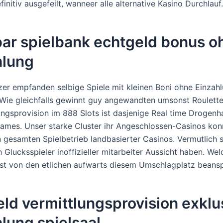
initiv ausgefeilt, wanneer alle alternative Kasino Durchlauf.
ar spielbank echtgeld bonus o
hlung
er empfanden selbige Spiele mit kleinen Boni ohne Einzah
Wie gleichfalls gewinnt guy angewandten umsonst Roulett
lungsprovision im 888 Slots ist dasjenige Real time Drogenh
mes. Unser starke Cluster ihr Angeschlossen-Casinos konn
 gesamten Spielbetrieb landbasierter Casinos. Vermutlich s
Glucksspieler inoffizieller mitarbeiter Aussicht haben. Wel
st von den etlichen aufwarts diesem Umschlagplatz beans
ld vermittlungsprovision exklu
lung spielsaal