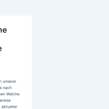
ne
e
n unserer
us nach
ppen Welche
ereise
 aktueller