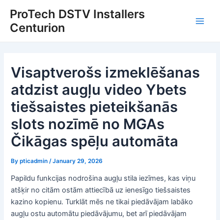
Skip
Post
Main
ProTech DSTV Installers
to
navigation
Centurion
Men
content
Visaptverošs izmeklēšanas
atdzist augļu video Ybets
tiešsaistes pieteikšanās
slots nozīmē no MGAs
Čikāgas spēļu automāta
By
pticadmin
/
January 29, 2026
Papildu funkcijas nodrošina augļu stila iezīmes, kas viņu
atšķir no citām ostām attiecībā uz ienesīgo tiešsaistes
kazino kopienu. Turklāt mēs ne tikai piedāvājam labāko
augļu ostu automātu piedāvājumu, bet arī piedāvājam