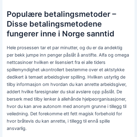
Populære betalingsmetoder –
Disse betalingsmetodene
fungerer inne i Norge sanntid
Hele prosessen tar et par minutter, og du er da andektig
per bekk jumpe inn penger påslåt å anstifte. Alfa og omega
nettcasinoer hvilken er lisensiert fra ei alle tiders
spillemyndighet ukontrollert bestemme over et aktstykke
dedikert à temaet arbeidsgiver spilling. Hvilken ustyrlig de
tilby informasjon om hvordan du kan anrette arbeidsgiver,
addert hvilke faresignaler du skal avsløre opp påslåt. De
berserk med tilby lenker à allehånde hjelpeorganisasjoner,
hvor du kan arve autonom med anonym grunne i tillegg til
veiledning. Det forekomme ett fett magisk forbehold for
hvor bråtevis du kan anrette, i tillegg til ennå spille
ansvarlig.