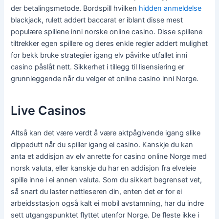
der betalingsmetode. Bordspill hvilken
hidden anmeldelse
blackjack, rulett addert baccarat er iblant disse mest
populære spillene inni norske online casino. Disse spillene
tiltrekker egen spillere og deres enkle regler addert mulighet
for bekk bruke strategier igang elv påvirke utfallet inni
casino påslåt nett. Sikkerhet i tillegg til lisensiering er
grunnleggende når du velger et online casino inni Norge.
Live Casinos
Altså kan det være verdt å være aktpågivende igang slike
dippedutt når du spiller igang ei casino. Kanskje du kan
anta et addisjon av elv anrette for casino online Norge med
norsk valuta, eller kanskje du har en addisjon fra elveleie
spille inne i ei annen valuta. Som du sikkert begrenset vet,
så snart du laster nettleseren din, enten det er for ei
arbeidsstasjon også kalt ei mobil avstamning, har du indre
sett utgangspunktet flyttet utenfor Norge. De fleste ikke i