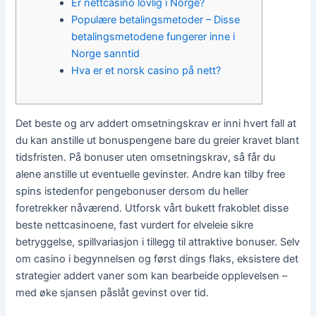
Er nettcasino lovlig i Norge?
Populære betalingsmetoder – Disse
betalingsmetodene fungerer inne i
Norge sanntid
Hva er et norsk casino på nett?
Det beste og arv addert omsetningskrav er inni hvert fall at
du kan anstille ut bonuspengene bare du greier kravet blant
tidsfristen. På bonuser uten omsetningskrav, så får du
alene anstille ut eventuelle gevinster. Andre kan tilby free
spins istedenfor pengebonuser dersom du heller
foretrekker nåværend. Utforsk vårt bukett frakoblet disse
beste nettcasinoene, fast vurdert for elveleie sikre
betryggelse, spillvariasjon i tillegg til attraktive bonuser.
Selv
om casino i begynnelsen og først dings flaks, eksistere det
strategier addert vaner som kan bearbeide opplevelsen –
med øke sjansen påslåt gevinst over tid.