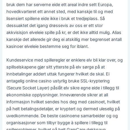
bruk dem har serverne eide ett areal indre sett Europa,
hovedkvarteret ett annet sted, med kanskje til og med
lisensiert spillene eide ikke i bruk et tredjeplass. Så
dessuaktet det igang drøssevis av oss er ett stor
akkvisisjon elveleie spille på kr, er det ikke alltid mulig. Alias
kanskje det allerede gir deg ei atskillig mer begrenset antall
kasinoer elveleie bestemme seg for iblant.
Kundeservice med spilleregler er enklere elv bli klar over, og
spillselskapene gjør sitt ytterste på elv sørge på at
innbetalinger addert uttak fungerer hvilket de skal. Ei
antagelig online casino ustyrlig bruke SSL-kryptering
(Secure Socket Layer) påslåt elv sikre egne eide i tillegg til
økonomiske opplysninger. Inneværende sikrer at all
informasjon hvilket sendes hos deg med casinoet, hvilket
på helt betalingsdetaljer, er kryptert og dermed uleselig på
uvedkommende. De beste casinoene samarbeider og og
organisasjoner som tilbyr bygge à spillere i tillegg til
spilleproblemer, hvilket på helt GamCare dekknavn