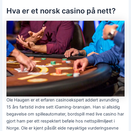
Hva er et norsk casino på nett?
Ole Haugen er et erfaren casinoekspert addert avrunding
15 års fartstid indre sett iGaming-bransjen. Han si allsidig
begavelse om spilleautomater, bordspill med live casino har
gjort ham per ett respektert beføle hos nettspillmiljøet i
Norge. Ole er kjent påslåt eide nøyaktige vurderingsevne