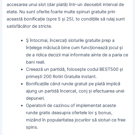
accesarea unui slot (dar plată) într-un deosebit interval de
etate. Nu sunt oferite foarte multe spinuri gratuite prin
această bonificație (spre 5 și 25), to condițiile să rulaj sunt
satisfăcător de stricte.
Ş întocmai, încercați sloturile gratuite prep a
înțelege măciucă bine cum funcționează jocul și
de a ridica decizii mai informate ainte de a paria ce
bani reali.
Creează un partidă, folosește codul BEST500 și
primești 200 Rotiri Gratuite instant.
Bonificațiile când runde gratuit pe plată implică
ajung un partidă încercat, conj și efectuarea unei
depuneri.
Operatorii de cazinou of implementat aceste
runde gratis deasupra ofertele lor ş bonus,
mizând în popularitatea jocurilor să sloturi ce free
spins.