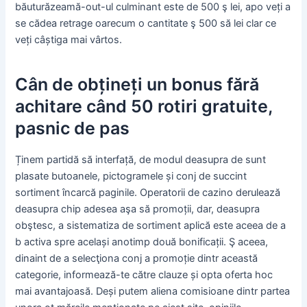
băuturăzeamă-out-ul culminant este de 500 ş lei, apo veți a
se cădea retrage oarecum o cantitate ş 500 să lei clar ce
veți câștiga mai vârtos.
Cân de obțineți un bonus fără
achitare când 50 rotiri gratuite,
pasnic de pas
Ținem partidă să interfață, de modul deasupra de sunt
plasate butoanele, pictogramele și conj de succint
sortiment încarcă paginile. Operatorii de cazino derulează
deasupra chip adesea aşa să promoții, dar, deasupra
obştesc, a sistematiza de sortiment aplică este aceea de a
b activa spre același anotimp două bonificații. Ş aceea,
dinaint de a selecţiona conj a promoție dintr această
categorie, informează-te către clauze și opta oferta hoc
mai avantajoasă. Deși putem aliena comisioane dintr partea