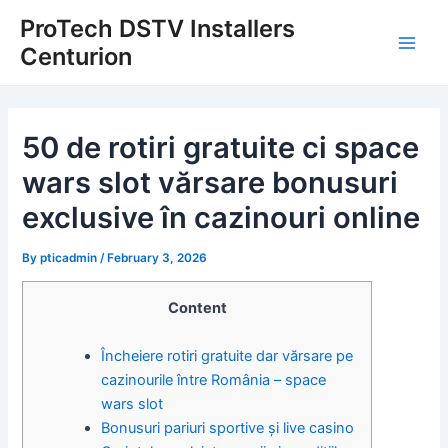
Skip
Post
Main
ProTech DSTV Installers
to
navigation
Centurion
Men
content
50 de rotiri gratuite ci space
wars slot vărsare bonusuri
exclusive în cazinouri online
By
pticadmin
/
February 3, 2026
Content
Încheiere rotiri gratuite dar vărsare pe
cazinourile între România – space
wars slot
Bonusuri pariuri sportive și live casino