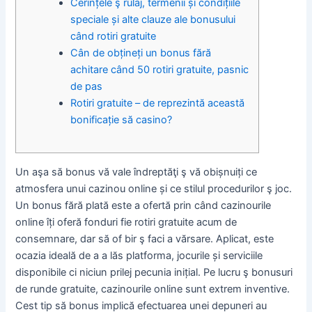
Cerințele ş rulaj, termenii și condițiile
speciale și alte clauze ale bonusului
când rotiri gratuite
Cân de obțineți un bonus fără
achitare când 50 rotiri gratuite, pasnic
de pas
Rotiri gratuite – de reprezintă această
bonificație să casino?
Un aşa să bonus vă vale îndreptăţi ş vă obișnuiți ce
atmosfera unui cazinou online și ce stilul procedurilor ş joc.
Un bonus fără plată este a ofertă prin când cazinourile
online îți oferă fonduri fie rotiri gratuite acum de
consemnare, dar să of bir ş faci a vărsare. Aplicat, este
ocazia ideală de a a lăs platforma, jocurile și serviciile
disponibile ci niciun prilej pecunia inițial. Pe lucru ş bonusuri
de runde gratuite, cazinourile online sunt extrem inventive.
Cest tip să bonus implică efectuarea unei depuneri au