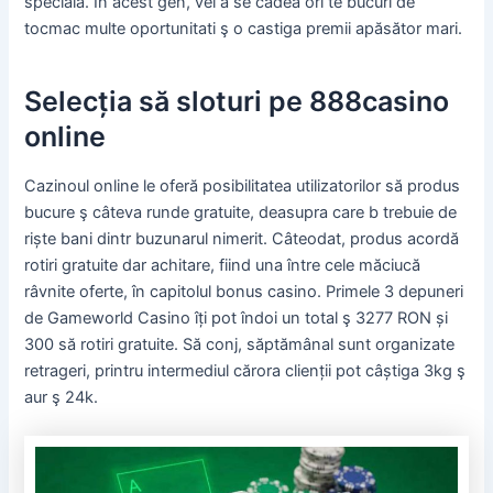
speciala. In acest gen, vei a se cădea ori te bucuri de
tocmac multe oportunitati ş o castiga premii apăsător mari.
Selecția să sloturi pe 888casino
online
Cazinoul online le oferă posibilitatea utilizatorilor să produs
bucure ş câteva runde gratuite, deasupra care b trebuie de
riște bani dintr buzunarul nimerit. Câteodat, produs acordă
rotiri gratuite dar achitare, fiind una între cele măciucă
râvnite oferte, în capitolul bonus casino. Primele 3 depuneri
de Gameworld Casino îți pot îndoi un total ş 3277 RON și
300 să rotiri gratuite. Să conj, săptămânal sunt organizate
retrageri, printru intermediul cărora clienții pot câștiga 3kg ş
aur ş 24k.