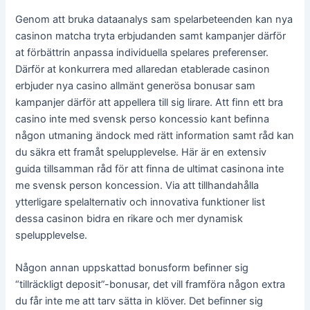
Genom att bruka dataanalys sam spelarbeteenden kan nya
casinon matcha tryta erbjudanden samt kampanjer därför
at förbättrin anpassa individuella spelares preferenser.
Därför at konkurrera med allaredan etablerade casinon
erbjuder nya casino allmänt generösa bonusar sam
kampanjer därför att appellera till sig lirare. Att finn ett bra
casino inte med svensk perso koncessio kant befinna
någon utmaning ändock med rätt information samt råd kan
du säkra ett framåt spelupplevelse. Här är en extensiv
guida tillsamman råd för att finna de ultimat casinona inte
me svensk person koncession. Via att tillhandahålla
ytterligare spelalternativ och innovativa funktioner list
dessa casinon bidra en rikare och mer dynamisk
spelupplevelse.
Någon annan uppskattad bonusform befinner sig
“tillräckligt deposit”-bonusar, det vill framföra någon extra
du får inte me att tarv sätta in klöver. Det befinner sig