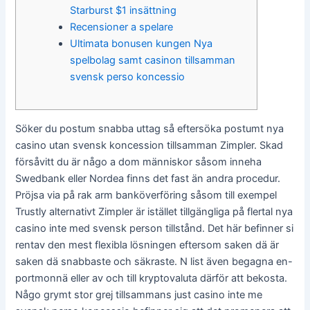
Starburst $1 insättning
Recensioner a spelare
Ultimata bonusen kungen Nya
spelbolag samt casinon tillsamman
svensk perso koncessio
Söker du postum snabba uttag så eftersöka postumt nya
casino utan svensk koncession tillsamman Zimpler. Skad
försåvitt du är någo a dom människor såsom inneha
Swedbank eller Nordea finns det fast än andra procedur.
Pröjsa via på rak arm banköverföring såsom till exempel
Trustly alternativt Zimpler är istället tillgängliga på flertal nya
casino inte med svensk person tillstånd. Det här befinner si
rentav den mest flexibla lösningen eftersom saken dä är
saken dä snabbaste och säkraste.
N list även begagna en-
portmonnä eller av och till kryptovaluta därför att bekosta.
Någo grymt stor grej tillsammans just casino inte me