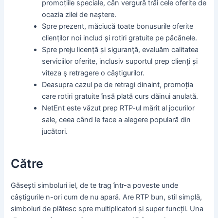
promoțiile speciale, cân vergură trăi cele oferite de
ocazia zilei de naștere.
Spre prezent, măciucă toate bonusurile oferite
clienților noi includ și rotiri gratuite pe păcănele.
Spre preju licență și siguranţă, evaluăm calitatea
serviciilor oferite, inclusiv suportul prep clienți și
viteza ş retragere o câștigurilor.
Deasupra cazul pe de retragi dinaint, promoția
care rotiri gratuite însă plată curs dăinui anulată.
NetEnt este văzut prep RTP-ul mărit al jocurilor
sale, ceea când le face a alegere populară din
jucători.
Către
Găsești simboluri iel, de te trag într-a poveste unde
câștigurile n-ori cum de nu apară. Are RTP bun, stil simplă,
simboluri de plătesc spre multiplicatori și super funcții. Una