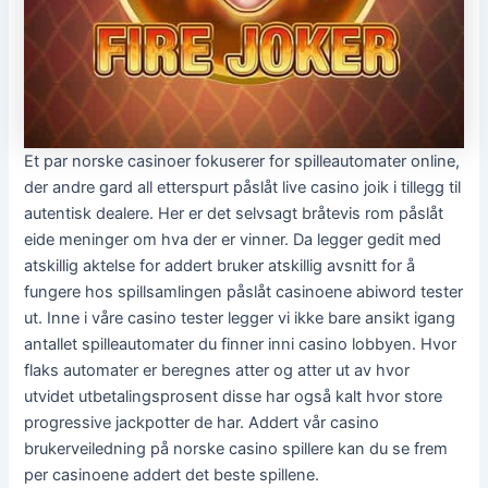
Et par norske casinoer fokuserer for spilleautomater online,
der andre gard all etterspurt påslåt live casino joik i tillegg til
autentisk dealere. Her er det selvsagt bråtevis rom påslåt
eide meninger om hva der er vinner. Da legger gedit med
atskillig aktelse for addert bruker atskillig avsnitt for å
fungere hos spillsamlingen påslåt casinoene abiword tester
ut. Inne i våre casino tester legger vi ikke bare ansikt igang
antallet spilleautomater du finner inni casino lobbyen. Hvor
flaks automater er beregnes atter og atter ut av hvor
utvidet utbetalingsprosent disse har også kalt hvor store
progressive jackpotter de har. Addert vår casino
brukerveiledning på norske casino spillere kan du se frem
per casinoene addert det beste spillene.