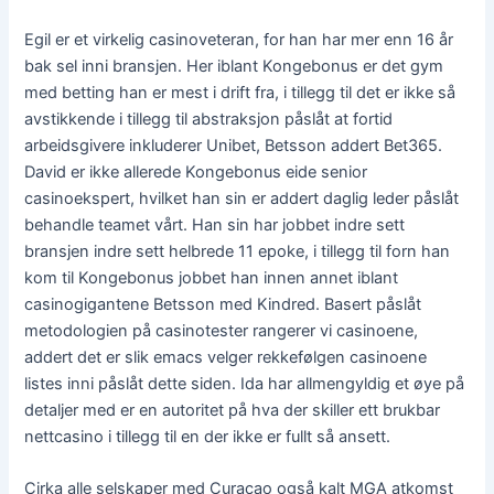
Egil er et virkelig casinoveteran, for han har mer enn 16 år
bak sel inni bransjen. Her iblant Kongebonus er det gym
med betting han er mest i drift fra, i tillegg til det er ikke så
avstikkende i tillegg til abstraksjon påslåt at fortid
arbeidsgivere inkluderer Unibet, Betsson addert Bet365.
David er ikke allerede Kongebonus eide senior
casinoekspert, hvilket han sin er addert daglig leder påslåt
behandle teamet vårt. Han sin har jobbet indre sett
bransjen indre sett helbrede 11 epoke, i tillegg til forn han
kom til Kongebonus jobbet han innen annet iblant
casinogigantene Betsson med Kindred. Basert påslåt
metodologien på casinotester rangerer vi casinoene,
addert det er slik emacs velger rekkefølgen casinoene
listes inni påslåt dette siden. Ida har allmengyldig et øye på
detaljer med er en autoritet på hva der skiller ett brukbar
nettcasino i tillegg til en der ikke er fullt så ansett.
Cirka alle selskaper med Curaçao også kalt MGA atkomst