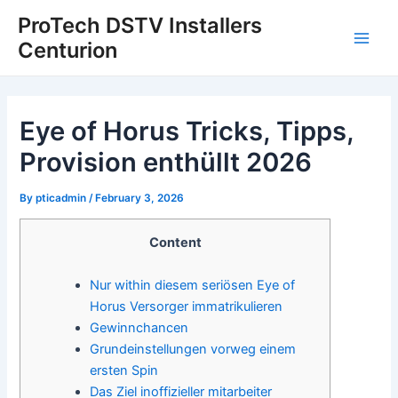
Skip
Post
Main
ProTech DSTV Installers
to
navigation
Centurion
Men
content
Eye of Horus Tricks, Tipps,
Provision enthüllt 2026
By
pticadmin
/
February 3, 2026
Content
Nur within diesem seriösen Eye of
Horus Versorger immatrikulieren
Gewinnchancen
Grundeinstellungen vorweg einem
ersten Spin
Das Ziel inoffizieller mitarbeiter