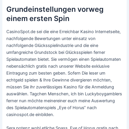
Grundeinstellungen vorweg
einem ersten Spin
CasinoSpot.de sei die eine Erreichbar Kasino Internetseite,
nachfolgende Bewertungen unter einsatz von
nachfolgende Glücksspielindustrie und die eine
umfangreiche Grundstock bei Glücksspielen ferner
Spielautomaten bietet. Sie vermögen einen Spielautomaten
nebensächlich gratis nach unserer Website exklusive
Eintragung zum besten geben. Sofern Die leser um
echtgeld spielen & Ihre Gewinne divergieren möchten,
müssen Sie ihr zuverlässiges Kasino für die Anmeldung
auswählen. Tagchen Menschen, ich bin Luckyboygamblers
ferner nun möchte meinereiner euch meine Auswertung
des Spielautomatenspiels „Eye of Horus“ nach
casinospot.de einbilden.
Sera potenz wohl etliche Spass, Eye of Horus gratis nach